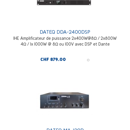
DATEQ DDA-2400DSP
1HE Amplificateur de puissance 2x400W@8Ω / 2x800W
4Ω / 1x 1000W @ 8Ω ou 100V avec DSP et Dante
CHF 879.00