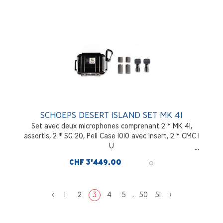
SCHOEPS DESERT ISLAND SET MK 41
Set avec deux microphones comprenant 2 * MK 41,
assortis, 2 * SG 20, Peli Case 1010 avec insert, 2 * CMC 1
U
CHF 3'449.00
<
1
2
3
4
5
...
50
51
>