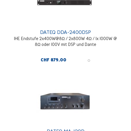
DATEQ DDA-2400DSP
1HE Endstufe 2x400W@8Ω / 2x800W 4Ω / 1x 1000W @
8Ω oder 100V mit DSP und Dante
CHF 879.00