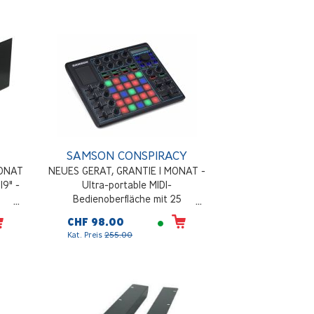
Anschluss
SAMSON CONSPIRACY
MONAT
NEUES GERAT, GRANTIE 1 MONAT -
19" -
Ultra-portable MIDI-
Bedienoberfläche mit 25
anschlagdynamischen, 3-farbig
CHF 98.00
hinterleuchteten Trigger-Pads mit
Kat. Preis
255.00
Aftertouch, 14 rastenden
Parameter-Drehreglern, sechs
Präzisions-Line-Fadern + einem DJ-
Crossfader, dedizierten Transport-
Bedienelementen,
Stromversorgung über USB-Bus