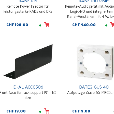
RANE RPI
RANE RAD26IM
Remote Power Injector für
Remote-Audiogerät mit Audio
leistungsstarke RADs und DRs
Logik-I/O und integriertem
Kanal-Verstärker mit 4 W, lo
Audio-Line-Eingang (Smartp
CHF 128.00
CHF 940.00
Laptop, MP3), zwei symmetri
Euroblock-Eingänge MIC / LI
LINE+ , Pegelregelung un
Quellenwahl
ID-AL ACC0306
DATEQ GUS 40
Front face for rack support 19" - 1/3
Aufputzgehäuse für MRC3
size
CHF 19.00
CHF 9.00