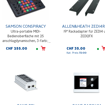
SAMSON CONSPIRACY
ALLEN&HEATH ZED14R
Ultra-portable MIDI-
19" Rackadapter für ZED14 
Bedienoberfläche mit 25
ZED12FX
anschlagdynamischen, 3-farbig
hinterleuchteten Trigger-Pads mit
CHF 255.00
CHF 35.00
Aftertouch, 14 rastenden
Kat. Preis
72.00
Parameter-Drehreglern, sechs
Präzisions-Line-Fadern + einem DJ-
Crossfader, dedizierten Transport-
Bedienelementen,
Stromversorgung über USB-Bus