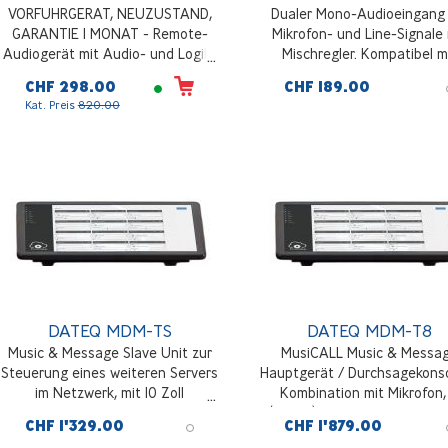
VORFUHRGERAT, NEUZUSTAND,
Dualer Mono-Audioeingang 
GARANTIE 1 MONAT - Remote-
Mikrofon- und Line-Signale 
Audiogerät mit Audio- und Logik-
Mischregler. Kompatibel m
E/A und integriertem 2-Kanal-
Musicall-Matrixen oder TRI
CHF 298.00
CHF 189.00
Verstärker (4 W), lokaler Audio-
Mischern. Farbe weiß, 55x
Kat. Preis
820.00
Line-Eingang (Smartphone, Laptop,
Einsatz. Anschluss über
MP3), zwei symmetrische
abgeschirmtes Kabel
Euroblock-Eingänge MIC / LINE /
LINE+, Pegelregelung und
Quellenwahl
DATEQ MDM-TS
DATEQ MDM-T8
Music & Message Slave Unit zur
MusiCALL Music & Messa
Steuerung eines weiteren Servers
Hauptgerät / Durchsagekonso
im Netzwerk, mit 10 Zoll
Kombination mit Mikrofon,
Touchscreen
(Dante) Zonenausgänge, 10 
CHF 1'329.00
CHF 1'879.00
Touchscreen, doppelter L