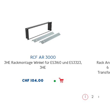
RCF AR 3000
3HE Rackmontage Winkel für ES3160 und ES3323,
Rack Ans
3HE
6
Transfo
CHF 104.00
1
2
>