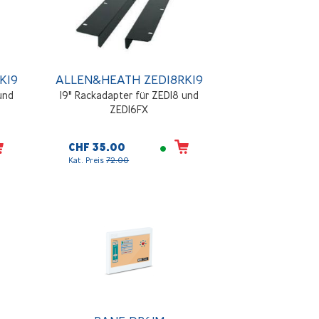
K19
ALLEN&HEATH ZED18RK19
und
19" Rackadapter für ZED18 und
ZED16FX
CHF 35.00
Kat. Preis
72.00