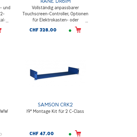
RANE DR6IM
- und
Vollständig anpassbarer
 2-
Touchscreen-Controller, Optionen
kaler
für Elektrokasten- oder
hone,
Wandeinbau, unterstützt mehrere
CHF 328.00
sche
Seiten oder Registerkarten und
NE /
jeden Satz von Ebenen,
d
Kippschaltern, Selektoren
und/oder Befehlen
SAMSON CRK2
L-WW
19" Montage Kit für 2 C-Class
CHF 47.00