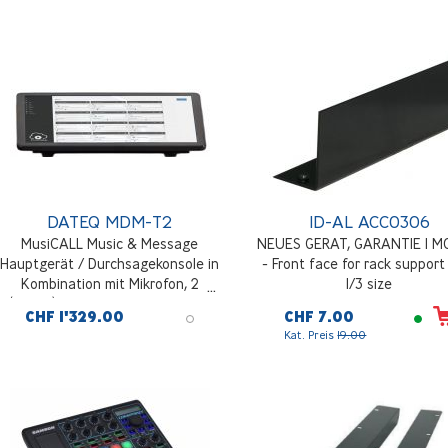
Anschluss
DATEQ MDM-T2
ID-AL ACC0306
MusiCALL Music & Message
NEUES GERAT, GARANTIE 1 
Hauptgerät / Durchsagekonsole in
- Front face for rack support 
Kombination mit Mikrofon, 2
1/3 size
(Dante) Zonenausgänge, 10 Zoll
CHF 1'329.00
CHF 7.00
Touchscreen, doppelter LAN-
Kat. Preis
19.00
Anschluss