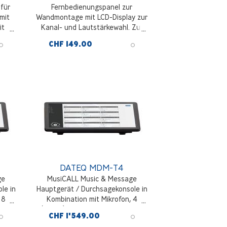
für
Fernbedienungspanel zur
mit
Wandmontage mit LCD-Display zur
it
Kanal- und Lautstärkewahl. Zur
-O-
Wandmontage, 2-Draht-Technik.
CHF 149.00
55mm
55x55mm, weiß
DATEQ MDM-T4
ge
MusiCALL Music & Message
le in
Hauptgerät / Durchsagekonsole in
 8
Kombination mit Mikrofon, 4
Zoll
(Dante) Zonenausgänge, 10 Zoll
CHF 1'549.00
AN-
Touchscreen, doppelter LAN-