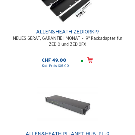
ALLEN&HEATH ZED10RK19
NEUES GERAT, GARANTIE 1 MONAT - 19" Rackadapter für
ZED10 und ZED10FX
CHF 49.00
Kat. Preis
105.00
ALLEN&HEATH PL-ANET HUB, PL-9