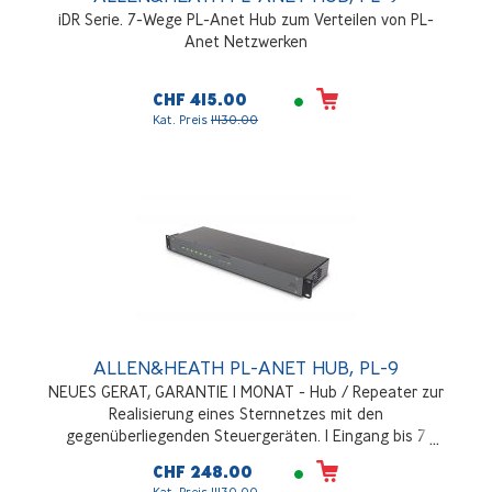
iDR Serie. 7-Wege PL-Anet Hub zum Verteilen von PL-
Anet Netzwerken
CHF 415.00
Kat. Preis
1'130.00
ALLEN&HEATH PL-ANET HUB, PL-9
NEUES GERAT, GARANTIE 1 MONAT - Hub / Repeater zur
Realisierung eines Sternnetzes mit den
gegenüberliegenden Steuergeräten. 1 Eingang bis 7
Ausgänge in RJ 45. 1U 19" Rack-Format. Universalnetzteil
CHF 248.00
100 / 240 V, 50 / 60 Hz integriert. PL-Anet
Kat. Preis
1'130.00