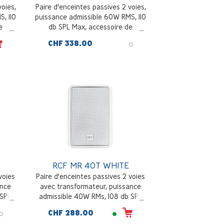
voies,
Paire d'enceintes passives 2 voies,
, 110
puissance admissible 60W RMS, 110
e
db SPL Max, accessoire de
nc
montage mural inclus, noir
CHF 338.00
RCF MR 40T WHITE
voies
Paire d'enceintes passives 2 voies
ance
avec transformateur, puissance
 SPL
admissible 40W RMs, 108 db SPL
mural
max, accessoire de montage mural
CHF 288.00
inclus, blanc