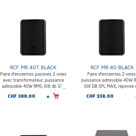
RCF MR 40T BLACK
RCF MR 40 BLACK
Paire d'enceintes passives 2 voies
Paire d'enceintes 2 voies
avec transformateur, puissance
puissance admissible 40W 
admissible 40W RMS, 108 db SPL
108 DB SPL MAX, réponse 
max, accessoire de montage mural
fréquence 70 - 20000 Hz
CHF 288.00
CHF 238.00
inclus, noir
accessoire de montage mu
inclus, noir