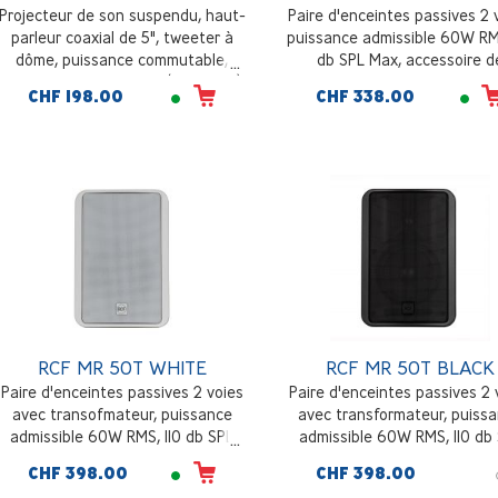
Projecteur de son suspendu, haut-
Paire d'enceintes passives 2 
parleur coaxial de 5", tweeter à
puissance admissible 60W RMS
dôme, puissance commutable,
db SPL Max, accessoire d
sensibilité 88dB, blanc (RAL 9016)
montage mural inclus, bla
CHF 198.00
CHF 338.00
RCF MR 50T WHITE
RCF MR 50T BLACK
Paire d'enceintes passives 2 voies
Paire d'enceintes passives 2 
avec transofmateur, puissance
avec transformateur, puiss
admissible 60W RMS, 110 db SPL
admissible 60W RMS, 110 db
max, accessoire de montage mural
max, accessoire de montage 
CHF 398.00
CHF 398.00
inclus, blanc
inclus, noir