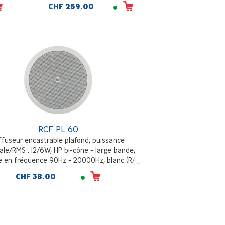
CHF 259.00
oir
RCF PL 60
ffuseur encastrable plafond, puissance
ale/RMS : 12/6W, HP bi-cône - large bande,
e en fréquence 90Hz - 20000Hz, blanc (RAL
9003)
CHF 38.00