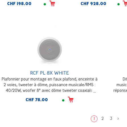
CHF 198.00
CHF 928.00
niveau de pression sonore à la
20000Hz, 126dB SPL max, n
puissance musicale 112dB, blanc
(RAL 9003)
RCF PL 8X WHITE
Plafonnier pour montage en faux plafond, enceinte à
Di
2 voies, tweeter à dôme, puissance musicale/RMS :
music
40/20W, woofer 8" avec dôme tweeter coaxials,
répons
niveau de pression sonore à la puissance musicale
CHF 78.00
109dB/1m, blanc (RAL 9003)
1
2
3
>