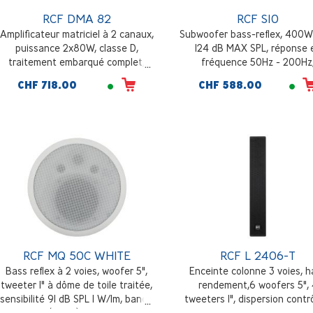
RCF DMA 82
RCF S10
Amplificateur matriciel à 2 canaux,
Subwoofer bass-reflex, 400W
puissance 2x80W, classe D,
124 dB MAX SPL, réponse 
traitement embarqué complet,
fréquence 50Hz - 200Hz
architecture multi-pièce flexible et
sensibilité 92dB, woofer 10",
CHF 718.00
CHF 588.00
évolutive, installation en desktop
ou en rack
RCF MQ 50C WHITE
RCF L 2406-T
Bass reflex à 2 voies, woofer 5",
Enceinte colonne 3 voies, h
tweeter 1" à dôme de toile traitée,
rendement,6 woofers 5",
sensibilité 91 dB SPL 1 W/1m, bande
tweeters 1", dispersion contr
passante (-10dB) 70 - 20000 Hz,
réponse en fréquence 100