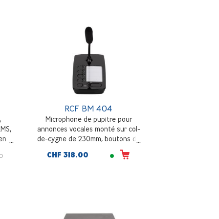
RCF BM 404
,
Microphone de pupitre pour
RMS,
annonces vocales monté sur col-
en
de-cygne de 230mm, boutons de
,
sélection des zones avec témoin
CHF 318.00
ral
LED, noir