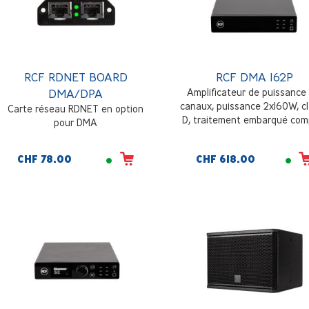
RCF RDNET BOARD
RCF DMA 162P
DMA/DPA
Amplificateur de puissance
canaux, puissance 2x160W, c
Carte réseau RDNET en option
D, traitement embarqué comp
pour DMA
architecture multi-pièce flexi
évolutive, installation en de
CHF 78.00
CHF 618.00
ou en rack