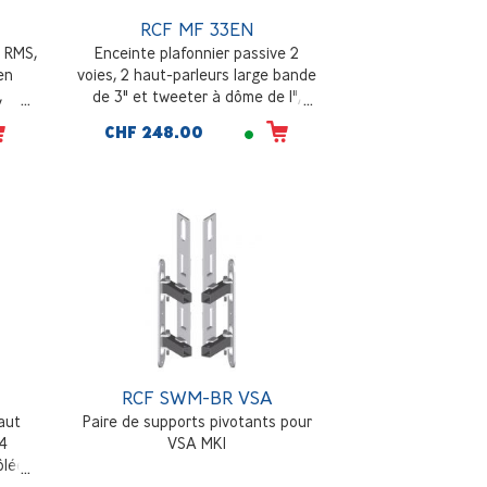
RCF MF 33EN
 RMS,
Enceinte plafonnier passive 2
en
voies, 2 haut-parleurs large bande
,
de 3" et tweeter à dôme de 1",
 noir
puissance commutable, sensibilité
CHF 248.00
de 88 dB, réponse en fréquence
80Hz - 22000Hz, noir (RAL9005)
RCF SWM-BR VSA
aut
Paire de supports pivotants pour
 4
VSA MKI
ôlée,
 -