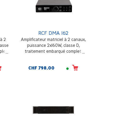
RCF DMA 162
 à 2
Amplificateur matriciel à 2 canaux,
lasse
puissance 2x160W, classe D,
let,
traitement embarqué complet,
ble et
architecture multi-pièce flexible et
sktop
évolutive, installation en desktop
CHF 798.00
ou en rack