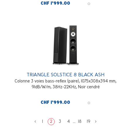
CHF 1'999.00
TRIANGLE SOLSTICE 8 BLACK ASH
Colonne 3 voies bass-reflex (paire), 1075x308x394 mm,
91dB/W/m, 38Hz-22KHz, Noir cendré
CHF 1'999.00
<
1
2
3
4
...
18
19
>