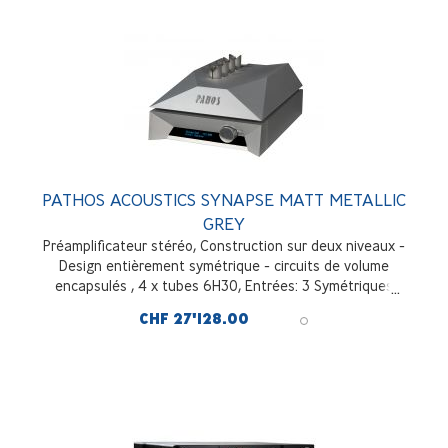
PATHOS ACOUSTICS SYNAPSE MATT METALLIC
GREY
Préamplificateur stéréo, Construction sur deux niveaux -
Design entièrement symétrique - circuits de volume
encapsulés , 4 x tubes 6H30, Entrées: 3 Symétriques
XRL, 3 asymétriques RCA, Sortie: 2 Symétrique XRL,
CHF 27'128.00
métallisé gris mate