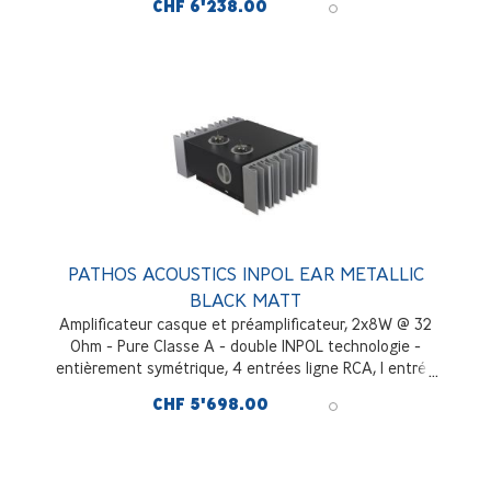
CHF 6'238.00
Laqué Noir
PATHOS ACOUSTICS INPOL EAR METALLIC
BLACK MATT
Amplificateur casque et préamplificateur, 2x8W @ 32
Ohm - Pure Classe A - double INPOL technologie -
entièrement symétrique, 4 entrées ligne RCA, 1 entrée
symétrique XLR, sortie ligne inversé et non inversé,
CHF 5'698.00
métallisé Noir mate