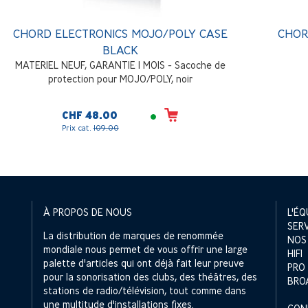
CHORD ELECTRONICS MOJO/POLY CASE
CHOR
BLACK
MATERIEL NEUF, GARANTIE 1 MOIS - Sacoche de
protection pour MOJO/POLY, noir
CHF 48.00
Prix cat.
109.00
À PROPOS DE NOUS
L'ÉQ
SER
La distribution de marques de renommée
NOS
mondiale nous permet de vous offrir une large
HIFI
palette d'articles qui ont déjà fait leur preuve
PRO
pour la sonorisation des clubs, des théâtres, des
BRO
stations de radio/télévision, tout comme dans
une multitude d'installations fixes.