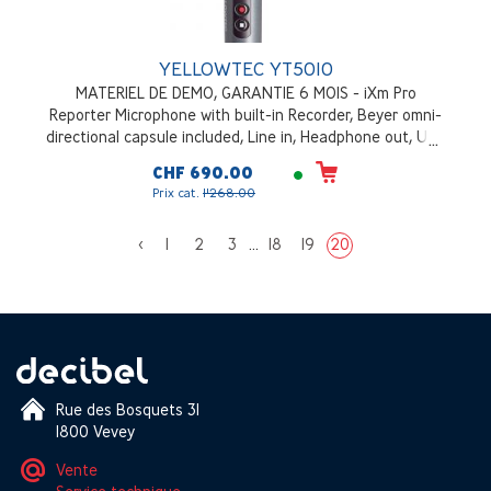
YELLOWTEC YT5010
MATERIEL DE DEMO, GARANTIE 6 MOIS - iXm Pro
Reporter Microphone with built-in Recorder, Beyer omni-
directional capsule included, Line in, Headphone out, USB
mini, exchangeable SD card, Li-Ion accumulator,
CHF 690.00
compartment for 3 x AA batteries. 2GB SD Card
Prix cat.
1'268.00
included.
<
1
2
3
...
18
19
20
Rue des Bosquets 31
1800 Vevey
Vente