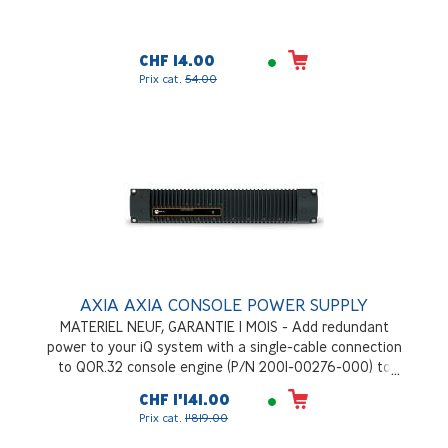
CHF 14.00
Prix cat.
54.00
AXIA AXIA CONSOLE POWER SUPPLY
MATERIEL NEUF, GARANTIE 1 MOIS - Add redundant
power to your iQ system with a single-cable connection
to QOR.32 console engine (P/N 2001-00276-000) to
provide backup power with automatic switching, auto-
CHF 1'141.00
sensing power supply, 100VAC to 240VAC, 50 Hz to 60
Prix cat.
1'819.00
Hz. 250 Watts, rackmount, 2RU