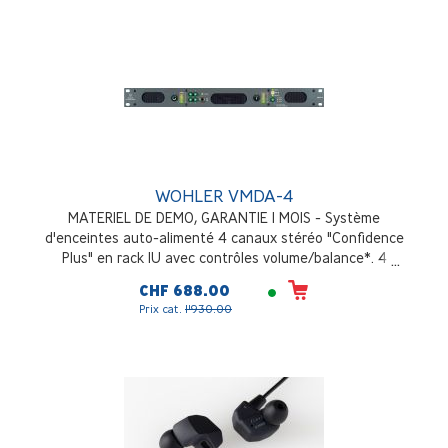
WOHLER VMDA-4
MATERIEL DE DEMO, GARANTIE 1 MOIS - Système
d'enceintes auto-alimenté 4 canaux stéréo "Confidence
Plus" en rack 1U avec contrôles volume/balance*. 4
entrées AES sur BNCs et "Mini-Phoenix". 4 entrées
CHF 688.00
analogiques stéréo. Sortie analogique de la source 2
Prix cat.
1'930.00
canaux sélectionnée. 2 compteurs LED 2x10 seg.