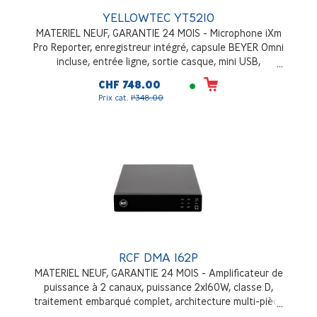
YELLOWTEC YT5210
MATERIEL NEUF, GARANTIE 24 MOIS - Microphone iXm
Pro Reporter, enregistreur intégré, capsule BEYER Omni
incluse, entrée ligne, sortie casque, mini USB,
accumulateur Li-Ion, compartiment pour 3 piles AA.
CHF 748.00
Carte SD WiFi de 8 Go, pochette et bonnette inclus.
Prix cat.
1'348.00
RCF DMA 162P
MATERIEL NEUF, GARANTIE 24 MOIS - Amplificateur de
puissance à 2 canaux, puissance 2x160W, classe D,
traitement embarqué complet, architecture multi-pièce
flexible et évolutive, installation en desktop ou en rack