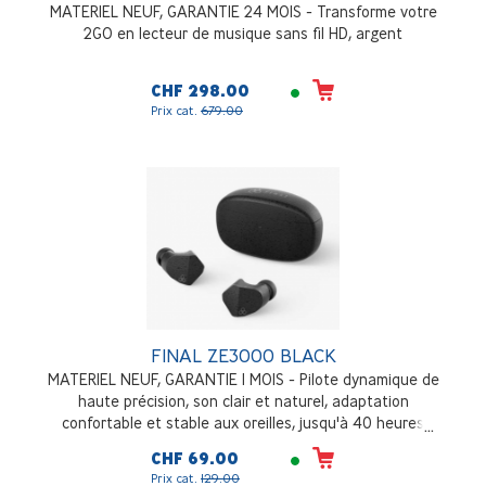
MATERIEL NEUF, GARANTIE 24 MOIS - Transforme votre
2GO en lecteur de musique sans fil HD, argent
CHF 298.00
Prix cat.
679.00
FINAL ZE3000 BLACK
MATERIEL NEUF, GARANTIE 1 MOIS - Pilote dynamique de
haute précision, son clair et naturel, adaptation
confortable et stable aux oreilles, jusqu'à 40 heures
d'autonomie, Bluetooth 5.2, IPX4, aptX avec une superbe
CHF 69.00
qualité sonore et connexion stable, noir
Prix cat.
129.00