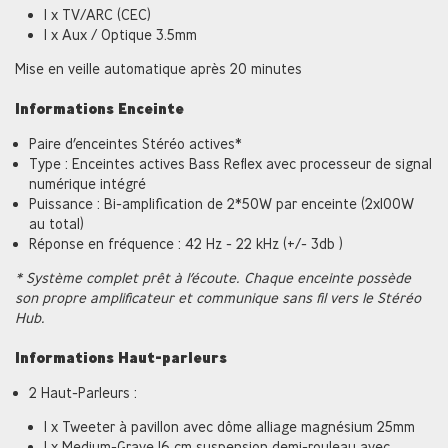
1 x TV/ARC (CEC)
1 x Aux / Optique 3.5mm
Mise en veille automatique après 20 minutes
Informations Enceinte
Paire d’enceintes Stéréo actives*
Type : Enceintes actives Bass Reflex avec processeur de signal
numérique intégré
Puissance : Bi-amplification de 2*50W par enceinte (2x100W
au total)
Réponse en fréquence : 42 Hz - 22 kHz (+/- 3db )
* Système complet prêt à l’écoute. Chaque enceinte possède
son propre amplificateur et communique sans fil vers le Stéréo
Hub.
Informations Haut-parleurs
2 Haut-Parleurs :
1 x Tweeter à pavillon avec dôme alliage magnésium 25mm
1 x Medium-Grave 16 cm suspension demi-rouleau avec