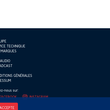
UIPE
VICE TECHNIQUE
 MARQUES
 AUDIO
ADCAST
DITIONS GÉNÉRALES
RESSUM
ez-nous sur:
APPELEZ
FACEBOOK
INSTAGRAM
NOS CONSEILLERS
DE 8H À 17H
’ACCEPTE