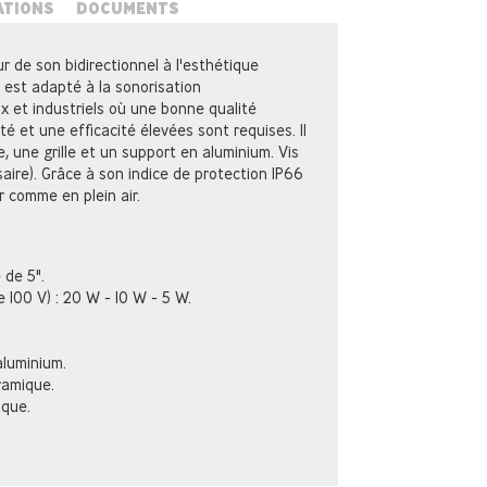
ATIONS
DOCUMENTS
 de son bidirectionnel à l'esthétique
Il est adapté à la sonorisation
 et industriels où une bonne qualité
lité et une efficacité élevées sont requises. Il
e, une grille et un support en aluminium. Vis
aire). Grâce à son indice de protection IP66
ur comme en plein air.
 de 5".
 100 V) : 20 W - 10 W - 5 W.
 aluminium.
ramique.
ique.