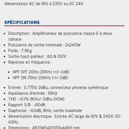
Alimentation AC de 115V à 230V ou DC 24V.
SPÉCIFICATIONS
Description : Amplificateur de puissance classe D à deux
canaux
Puissance de sortie nominale : 2x240W
Poids : 7.5Kg
Sortie haut-parleur : 8Ω & 100V
Réponse en fréquence :
HPF OFF 20Hz-20KHz (+1/-2dB)
HPF ON 70Hz-20KHz (+1/-3dB)
Entrée : 0.775V, 0dBu, connecteur phoenix symétrique
Impédance d'entrée : 10KΩ
THD : <0.1% (1KHz/-3dBv, 100W)
Rapport S/B : >80dB
Diaphonie : >60dB, 1KHz, sortie maximale
Alimentation électrique : Entrée AC large de 110V & 240V, 50-
60Hz
Dimensions : 482(W)x420(D)x44(H) mm