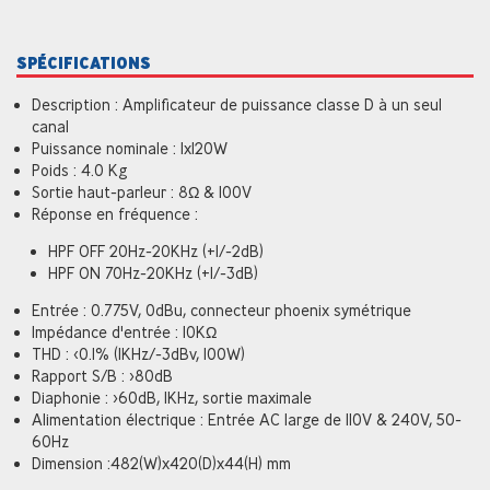
SPÉCIFICATIONS
Description : Amplificateur de puissance classe D à un seul
canal
Puissance nominale : 1x120W
Poids : 4.0 Kg
Sortie haut-parleur : 8Ω & 100V
Réponse en fréquence :
HPF OFF 20Hz-20KHz (+1/-2dB)
HPF ON 70Hz-20KHz (+1/-3dB)
Entrée : 0.775V, 0dBu, connecteur phoenix symétrique
Impédance d'entrée : 10KΩ
THD : <0.1% (1KHz/-3dBv, 100W)
Rapport S/B : >80dB
Diaphonie : >60dB, 1KHz, sortie maximale
Alimentation électrique : Entrée AC large de 110V & 240V, 50-
60Hz
Dimension :482(W)x420(D)x44(H) mm