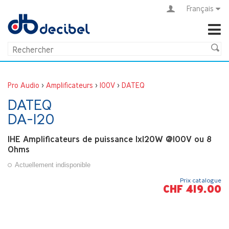
Français
Pro Audio
>
Amplificateurs
>
100V
>
DATEQ
DATEQ
DA-120
1HE Amplificateurs de puissance 1x120W @100V ou 8
Ohms
Actuellement indisponible
Prix catalogue
CHF 419.00