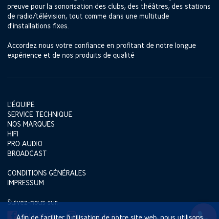
preuve pour la sonorisation des clubs, des théâtres, des stations
de radio/télévision, tout comme dans une multitude
d'installations fixes.
Accordez nous votre confiance en profitant de notre longue
expérience et de nos produits de qualité
L'ÉQUIPE
SERVICE TECHNIQUE
NOS MARQUES
HIFI
PRO AUDIO
BROADCAST
CONDITIONS GÉNÉRALES
IMPRESSUM
Suivez-nous sur:
FACEBOOK
INSTAGRAM
Afin de faciliter l’utilisation de notre site web, nous utilisons