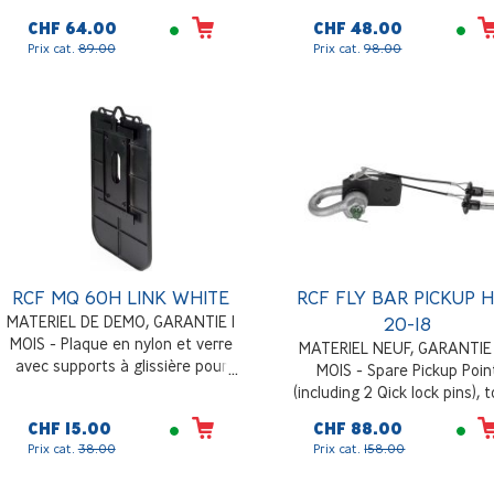
CHF 64.00
CHF 48.00
Prix cat.
89.00
Prix cat.
98.00
RCF MQ 60H LINK WHITE
RCF FLY BAR PICKUP 
MATERIEL DE DEMO, GARANTIE 1
20-18
MOIS - Plaque en nylon et verre
MATERIEL NEUF, GARANTIE
avec supports à glissière pour
MOIS - Spare Pickup Poin
l'insertion de deux diffuseurs MQ
(including 2 Qick lock pins), 
60H, Anneau central pour une
used for 2 motors pick u
CHF 15.00
CHF 88.00
fixation solide avec un crochet de
Prix cat.
38.00
Prix cat.
158.00
chaîne ou un câble en acier, blanc