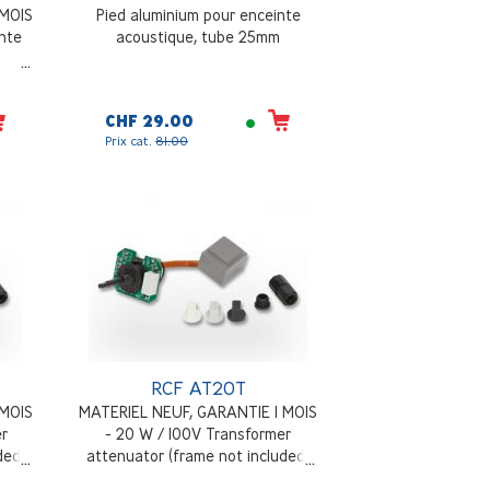
 MOIS
Pied aluminium pour enceinte
inte
acoustique, tube 25mm
CHF 29.00
Prix cat.
81.00
RCF AT20T
 MOIS
MATERIEL NEUF, GARANTIE 1 MOIS
er
- 20 W / 100V Transformer
ded)
attenuator (frame not included)