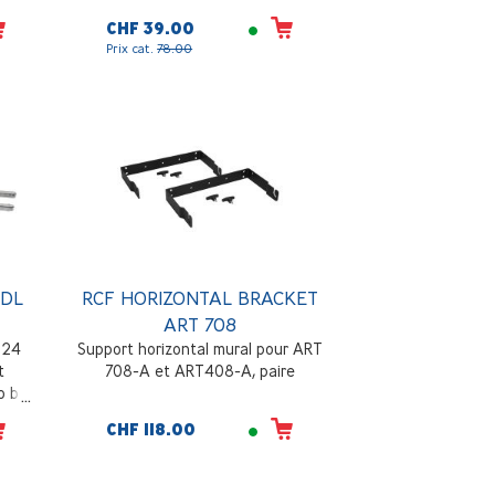
CHF 39.00
Prix cat.
78.00
HDL
RCF HORIZONTAL BRACKET
ART 708
 24
Support horizontal mural pour ART
t
708-A et ART408-A, paire
to be
p
CHF 118.00