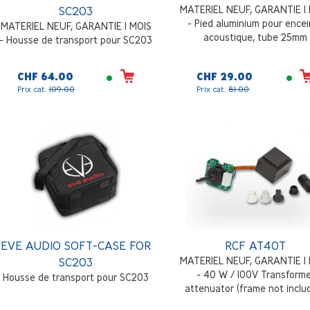
SC203
MATERIEL NEUF, GARANTIE 1
- Pied aluminium pour ence
MATERIEL NEUF, GARANTIE 1 MOIS
acoustique, tube 25mm
- Housse de transport pour SC203
CHF 64.00
CHF 29.00
Prix cat.
109.00
Prix cat.
81.00
EVE AUDIO SOFT-CASE FOR
RCF AT40T
SC203
MATERIEL NEUF, GARANTIE 1
- 40 W / 100V Transform
Housse de transport pour SC203
attenuator (frame not inclu