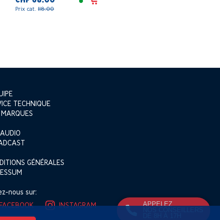
CHF 68.00
Prix cat.
118.00
UIPE
VICE TECHNIQUE
 MARQUES
 AUDIO
ADCAST
DITIONS GÉNÉRALES
RESSUM
ez-nous sur:
APPELEZ
FACEBOOK
INSTAGRAM
NOS CONSEILLERS
DE 8H À 17H