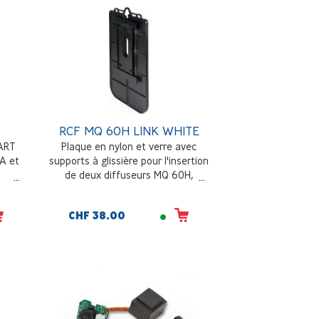
RCF MQ 60H LINK WHITE
 ART
Plaque en nylon et verre avec
A et
supports à glissière pour l'insertion
de deux diffuseurs MQ 60H,
Anneau central pour une fixation
solide avec un crochet de chaîne
CHF 38.00
ou un câble en acier, blanc