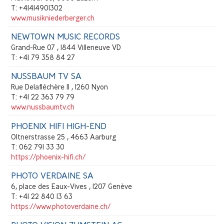
T: +41414901302
www.musikniederberger.ch
NEWTOWN MUSIC RECORDS
Grand-Rue 07 , 1844 Villeneuve VD
T: +41 79 358 84 27
NUSSBAUM TV SA
Rue Delafléchère 11 , 1260 Nyon
T: +41 22 363 79 79
www.nussbaumtv.ch
PHOENIX HIFI HIGH-END
Oltnerstrasse 25 , 4663 Aarburg
T: 062 791 33 30
https://phoenix-hifi.ch/
PHOTO VERDAINE SA
6, place des Eaux-Vives , 1207 Genève
T: +41 22 840 13 63
https://www.photoverdaine.ch/