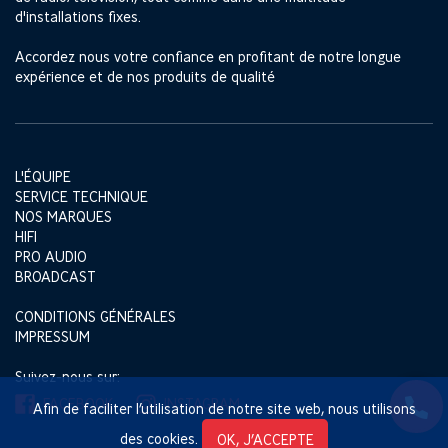
d'installations fixes.
Accordez nous votre confiance en profitant de notre longue
expérience et de nos produits de qualité
L'ÉQUIPE
SERVICE TECHNIQUE
NOS MARQUES
HIFI
PRO AUDIO
BROADCAST
CONDITIONS GÉNÉRALES
IMPRESSUM
Suivez-nous sur:
FACEBOOK
INSTAGRAM
Afin de faciliter l’utilisation de notre site web, nous utilisons
des cookies.
OK, J’ACCEPTE