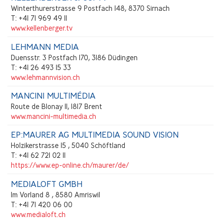
Winterthurerstrasse 9 Postfach 148, 8370 Sirnach
T: +41 71 969 49 11
www.kellenberger.tv
LEHMANN MEDIA
Duensstr. 3 Postfach 170, 3186 Düdingen
T: +41 26 493 15 33
www.lehmannvision.ch
MANCINI MULTIMÉDIA
Route de Blonay 11, 1817 Brent
www.mancini-multimedia.ch
EP:MAURER AG MULTIMEDIA SOUND VISION
Holzikerstrasse 15 , 5040 Schöftland
T: +41 62 721 02 11
https://www.ep-online.ch/maurer/de/
MEDIALOFT GMBH
Im Vorland 8 , 8580 Amriswil
T: +41 71 420 06 00
www.medialoft.ch