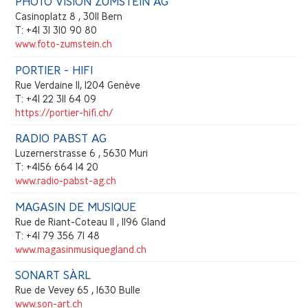
PHOTO VISION ZUMSTEIN AG
Casinoplatz 8 , 3011 Bern
T: +41 31 310 90 80
www.foto-zumstein.ch
PORTIER - HIFI
Rue Verdaine 11, 1204 Genève
T: +41 22 311 64 09
https://portier-hifi.ch/
RADIO PABST AG
Luzernerstrasse 6 , 5630 Muri
T: +4156 664 14 20
www.radio-pabst-ag.ch
MAGASIN DE MUSIQUE
Rue de Riant-Coteau 11 , 1196 Gland
T: +41 79 356 71 48
www.magasinmusiquegland.ch
SONART SÀRL
Rue de Vevey 65 , 1630 Bulle
www.son-art.ch