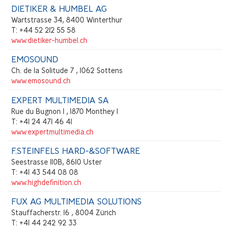
DIETIKER & HUMBEL AG
Wartstrasse 34, 8400 Winterthur
T: +44 52 212 55 58
www.dietiker-humbel.ch
EMOSOUND
Ch. de la Solitude 7 , 1062 Sottens
www.emosound.ch
EXPERT MULTIMEDIA SA
Rue du Bugnon 1 , 1870 Monthey 1
T: +41 24 471 46 41
www.expertmultimedia.ch
F.STEINFELS HARD-&SOFTWARE
Seestrasse 110B, 8610 Uster
T: +41 43 544 08 08
www.highdefinition.ch
FUX AG MULTIMEDIA SOLUTIONS
Stauffacherstr. 16 , 8004 Zürich
T: +41 44 242 92 33