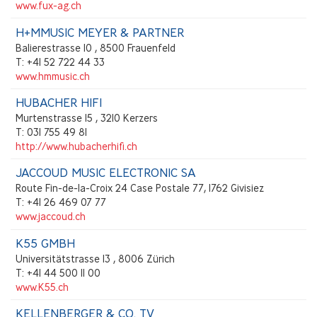
www.fux-ag.ch
H+MMUSIC MEYER & PARTNER
Balierestrasse 10 , 8500 Frauenfeld
T: +41 52 722 44 33
www.hmmusic.ch
HUBACHER HIFI
Murtenstrasse 15 , 3210 Kerzers
T: 031 755 49 81
http://www.hubacherhifi.ch
JACCOUD MUSIC ELECTRONIC SA
Route Fin-de-la-Croix 24 Case Postale 77, 1762 Givisiez
T: +41 26 469 07 77
www.jaccoud.ch
K55 GMBH
Universitätstrasse 13 , 8006 Zürich
T: +41 44 500 11 00
www.K55.ch
KELLENBERGER & CO. TV