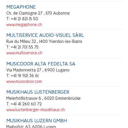
MEGAPHONE
Ch. de Clamogne 27 , 1170 Aubonne
T: +41 21 821 15 50
www.megaphone.ch
MULTISERVICE AUDIO-VISUEL SÀRL
Rue du Milieu 32 , 1400 Yverdon-les-Bains
T: +41 21 701 55 75
www.multiservice.ch
MUSICDOOR ALTA FEDELTA SA
Via Madonnetta 27 , 6900 Lugano
T: +41 91 921 36 61
www.musicdoor.com
MUSIKHAUS LUSTENBERGER
Meierhöflistrasse 6 , 6020 Emmenbrücke
T: +41 41 260 60 72
www.lustenberger-musikhaus.ch
MUSIKHAUS LUZERN GMBH
Maihofstr. 63, 6006 Luzern