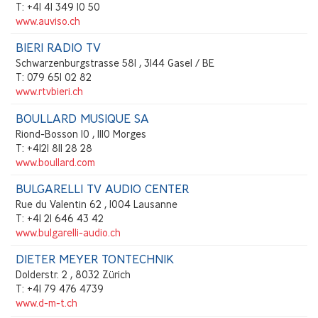
T: +41 41 349 10 50
www.auviso.ch
BIERI RADIO TV
Schwarzenburgstrasse 581 , 3144 Gasel / BE
T: 079 651 02 82
www.rtvbieri.ch
BOULLARD MUSIQUE SA
Riond-Bosson 10 , 1110 Morges
T: +4121 811 28 28
www.boullard.com
BULGARELLI TV AUDIO CENTER
Rue du Valentin 62 , 1004 Lausanne
T: +41 21 646 43 42
www.bulgarelli-audio.ch
DIETER MEYER TONTECHNIK
Dolderstr. 2 , 8032 Zürich
T: +41 79 476 4739
www.d-m-t.ch