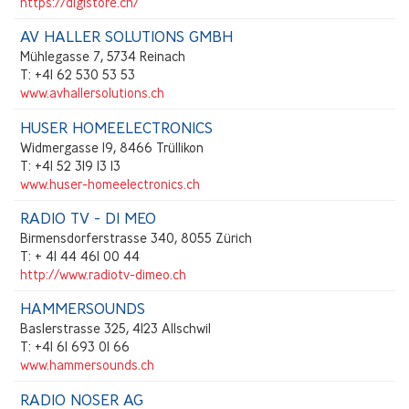
https://digistore.ch/
AV HALLER SOLUTIONS GMBH
Mühlegasse 7, 5734 Reinach
T: +41 62 530 53 53
www.avhallersolutions.ch
HUSER HOMEELECTRONICS
Widmergasse 19, 8466 Trüllikon
T: +41 52 319 13 13
www.huser-homeelectronics.ch
RADIO TV - DI MEO
Birmensdorferstrasse 340, 8055 Zürich
T: + 41 44 461 00 44
http://www.radiotv-dimeo.ch
HAMMERSOUNDS
Baslerstrasse 325, 4123 Allschwil
T: +41 61 693 01 66
www.hammersounds.ch
RADIO NOSER AG