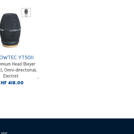
OWTEC YT5011
emium Head (Beyer
), Omni-directional,
Electret
CHF 418.00