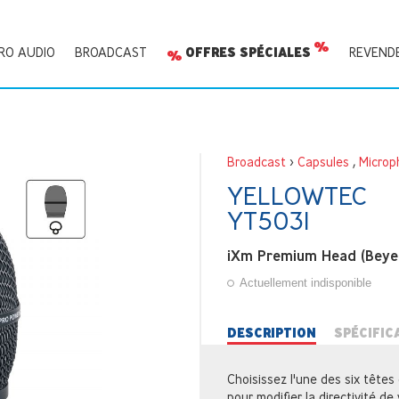
RO AUDIO
BROADCAST
OFFRES SPÉCIALES
REVEND
Broadcast
>
Capsules
,
Microp
YELLOWTEC
YT5031
iXm Premium Head (Beyer
Actuellement indisponible
DESCRIPTION
SPÉCIFIC
Choisissez l'une des six têtes
pour modifier la directivité d