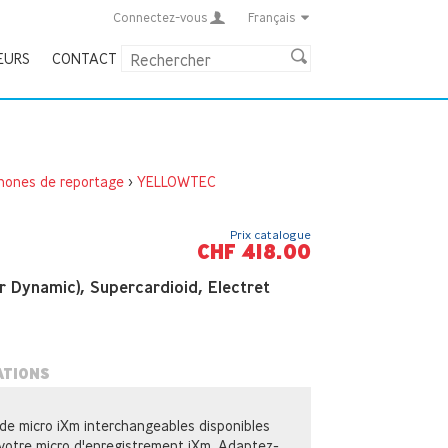
Connectez-vous
Français
EURS
CONTACT
hones de reportage
>
YELLOWTEC
Prix catalogue
CHF 418.00
 Dynamic), Supercardioid, Electret
ATIONS
 de micro iXm interchangeables disponibles
e votre micro d'enregistrement iXm. Adaptez-