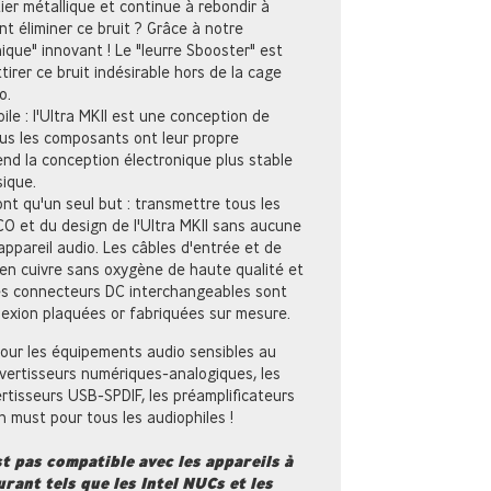
ier métallique et continue à rebondir à
ent éliminer ce bruit ? Grâce à notre
ique" innovant ! Le "leurre Sbooster" est
ttirer ce bruit indésirable hors de la cage
o.
le : l'Ultra MKII est une conception de
us les composants ont leur propre
nd la conception électronique plus stable
sique.
'ont qu'un seul but : transmettre tous les
 et du design de l'Ultra MKII sans aucune
appareil audio. Les câbles d'entrée et de
en cuivre sans oxygène de haute qualité et
es connecteurs DC interchangeables sont
exion plaquées or fabriquées sur mesure.
our les équipements audio sensibles au
onvertisseurs numériques-analogiques, les
rtisseurs USB-SPDIF, les préamplificateurs
n must pour tous les audiophiles !
st pas compatible avec les appareils à
ant tels que les Intel NUCs et les