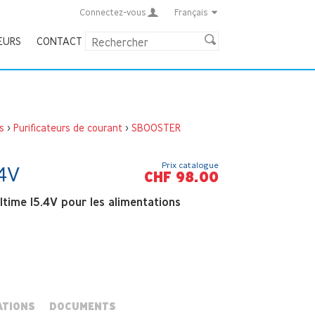
Connectez-vous
Français
EURS
CONTACT
s
>
Purificateurs de courant
>
SBOOSTER
Prix catalogue
.4V
CHF 98.00
ltime 15.4V pour les alimentations
ATIONS
DOCUMENTS