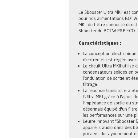
Le Sbooster Ultra MKII est c
pour nos alimentations BOTW 
MKII doit être connecté direc
Sbooster du BOTW P&P ECO.
Caractéristiques :
La conception électronique 
d'entrée et est réglée avec p
Le circuit Ultra MKII utilis
condensateurs solides en p
l'ondulation de sortie et ét
filtrage.
La réponse transitoire a ét
l'Ultra MKI grâce à l'ajout 
l'impédance de sortie au str
désormais équipé d'un filtre
les performances sur une pl
Leurre innovant "Sbooster D
appareils audio dans des boî
provient du rayonnement de