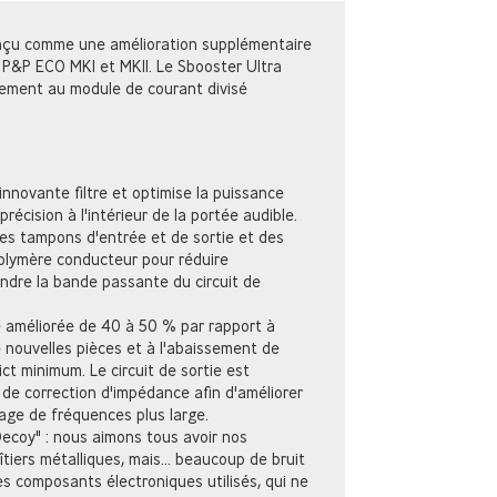
onçu comme une amélioration supplémentaire
P&P ECO MKI et MKII. Le Sbooster Ultra
tement au module de courant divisé
innovante filtre et optimise la puissance
récision à l'intérieur de la portée audible.
e des tampons d'entrée et de sortie et des
olymère conducteur pour réduire
endre la bande passante du circuit de
é améliorée de 40 à 50 % par rapport à
de nouvelles pièces et à l'abaissement de
ict minimum. Le circuit de sortie est
 de correction d'impédance afin d'améliorer
age de fréquences plus large.
ecoy" : nous aimons tous avoir nos
tiers métalliques, mais... beaucoup de bruit
s composants électroniques utilisés, qui ne