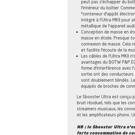
peut pas s'échapper du boît
l'intérieur du boîtier. Comm
"conteneur d'appât électron
intégré à l'Ultra MKII pour a
métallique de l'appareil audi
Conception de masse en étoi
masse en étoile. Presque to
connexion de masse. Cela re
et facilite l'écoute de la mu
Les câbles de l'Ultra MKII n
avantages du BOTW P&P ECO
forme d'interférence avec l'
sortie ont des conducteurs 
sont doublement blindés. L
équipés de broches de conn
Le Sbooster Ultra est conçu p
bruit résiduel, tels que les c
streamers musicaux, les conve
et les amplificateurs phono. U
NB : le Sbooster Ultra n'e
forte consommation de cour