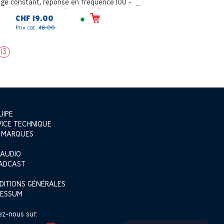
age constant, réponse en fréquence 100 -
17000Hz, blanc (RAL 9002)
CHF 19.00
Prix cat.
48.00
13
UIPE
VICE TECHNIQUE
 MARQUES
 AUDIO
ADCAST
DITIONS GÉNÉRALES
RESSUM
ez-nous sur: