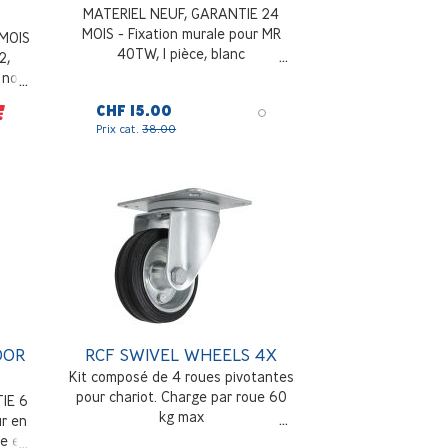
MATERIEL NEUF, GARANTIE 24
MOIS - Fixation murale pour MR
 MOIS
40TW, 1 pièce, blanc
2,
 noir
CHF 15.00
Prix cat.
38.00
OOR
RCF SWIVEL WHEELS 4X
Kit composé de 4 roues pivotantes
pour chariot. Charge par roue 60
IE 6
kg max
ur en
le et