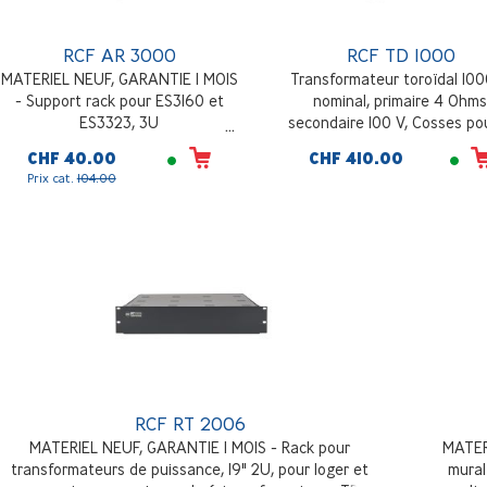
RCF AR 3000
RCF TD 1000
MATERIEL NEUF, GARANTIE 1 MOIS
Transformateur toroïdal 10
- Support rack pour ES3160 et
nominal, primaire 4 Ohms
ES3323, 3U
secondaire 100 V, Cosses pou
connexion rapide au pannea
CHF 40.00
CHF 410.00
2006
Prix cat.
104.00
RCF RT 2006
MATERIEL NEUF, GARANTIE 1 MOIS - Rack pour
MATER
transformateurs de puissance, 19" 2U, pour loger et
mural