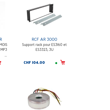
R
RCF AR 3000
 MOIS
Support rack pour ES3160 et
r MP3
ES3323, 3U
CHF 104.00