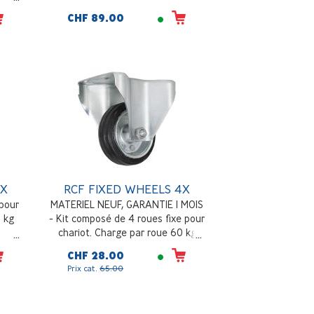
PRO,
CHF 89.00
de
4,5 kg
4X
RCF FIXED WHEELS 4X
 pour
MATERIEL NEUF, GARANTIE 1 MOIS
0 kg
- Kit composé de 4 roues fixe pour
chariot. Charge par roue 60 kg
max
CHF 28.00
Prix cat.
65.00