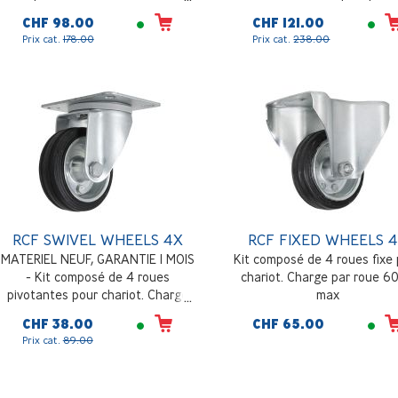
un subwoofer, version PRO
tige télescopique, modèle 
CHF 98.00
CHF 121.00
diamètre 35mm, capacité 
Prix cat.
178.00
Prix cat.
238.00
charge jusqu'à 50 kg, poids: 
RCF SWIVEL WHEELS 4X
RCF FIXED WHEELS 
MATERIEL NEUF, GARANTIE 1 MOIS
Kit composé de 4 roues fixe
- Kit composé de 4 roues
chariot. Charge par roue 6
pivotantes pour chariot. Charge
max
par roue 60 kg max
CHF 38.00
CHF 65.00
Prix cat.
89.00