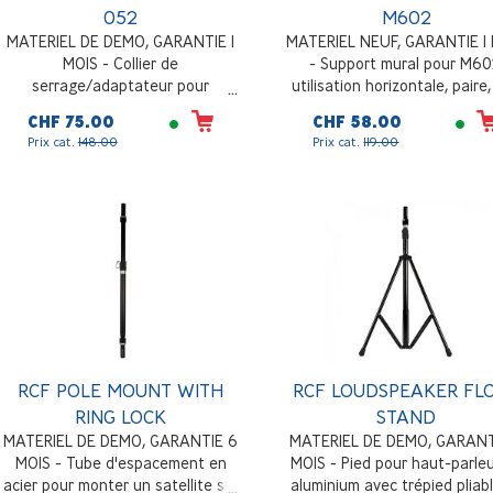
052
M602
MATERIEL DE DEMO, GARANTIE 1
MATERIEL NEUF, GARANTIE 1
MOIS - Collier de
- Support mural pour M60
serrage/adaptateur pour
utilisation horizontale, paire,
TT051/052
CHF 75.00
CHF 58.00
Prix cat.
148.00
Prix cat.
119.00
RCF POLE MOUNT WITH
RCF LOUDSPEAKER FL
RING LOCK
STAND
MATERIEL DE DEMO, GARANTIE 6
MATERIEL DE DEMO, GARANT
MOIS - Tube d'espacement en
MOIS - Pied pour haut-parle
acier pour monter un satellite sur
aluminium avec trépied pliab