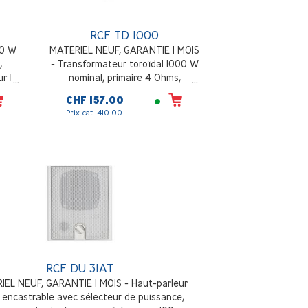
RCF TD 1000
00 W
MATERIEL NEUF, GARANTIE 1 MOIS
,
- Transformateur toroïdal 1000 W
r la
nominal, primaire 4 Ohms,
u RT
secondaire 100 V, Cosses pour la
CHF 157.00
connexion rapide au panneau RT
Prix cat.
410.00
2006
RCF DU 31AT
IEL NEUF, GARANTIE 1 MOIS - Haut-parleur
 encastrable avec sélecteur de puissance,