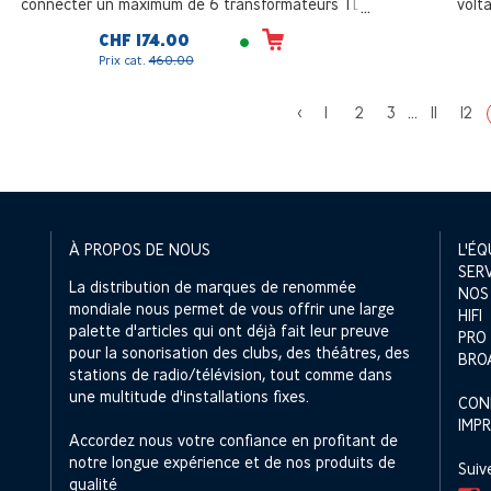
connecter un maximum de 6 transformateurs TD
volt
300, 4 TD 500 ou 2 TD 1000, Possibilité de combiner
CHF 174.00
à l'intérieur du panneau des transformateurs de
Prix cat.
460.00
plusieurs puissances
<
1
2
3
...
11
12
À PROPOS DE NOUS
L'ÉQ
SER
La distribution de marques de renommée
NOS
mondiale nous permet de vous offrir une large
HIFI
palette d'articles qui ont déjà fait leur preuve
PRO
pour la sonorisation des clubs, des théâtres, des
BRO
stations de radio/télévision, tout comme dans
une multitude d'installations fixes.
CON
IMP
Accordez nous votre confiance en profitant de
notre longue expérience et de nos produits de
Suiv
qualité