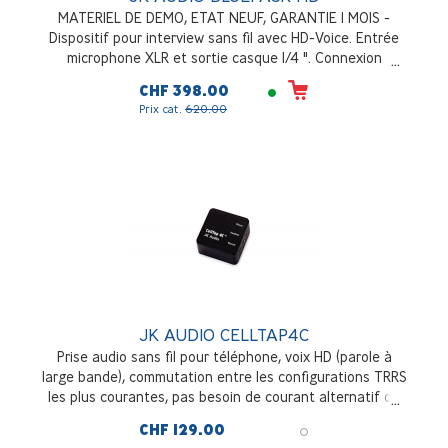
MATERIEL DE DEMO, ETAT NEUF, GARANTIE 1 MOIS -
Dispositif pour interview sans fil avec HD-Voice. Entrée
microphone XLR et sortie casque 1/4 ". Connexion
Bluetooth HD au smartphone. Compatibilité Bluetooth
CHF 398.00
HD de votre smartphone à vérifier
Prix cat.
620.00
JK AUDIO CELLTAP4C
Prise audio sans fil pour téléphone, voix HD (parole à
large bande), commutation entre les configurations TRRS
les plus courantes, pas besoin de courant alternatif ou
de batterie
CHF 129.00