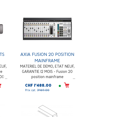
Sensitive high-quality encoders
with detents, 4x Touch-Sensitive,
high-quality motorized faders,
high-resolution Bargraph Meters
and RGB color coding, strips on
each fader, and dual Gigabit
Ethernet connections
TS
AXIA FUSION 20 POSITION
MAINFRAME
EUF,
MATERIEL DE DEMO, ETAT NEUF,
re
GARANTIE 12 MOIS - Fusion 20
100
position mainframe
 2 x
CHF 1'488.00
apté
Prix cat.
3'169.00
s de
ploi,
outon