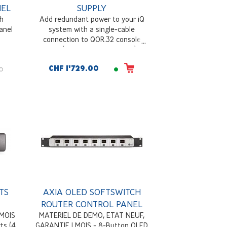
NEL
SUPPLY
h
Add redundant power to your iQ
anel
system with a single-cable
connection to QOR.32 console
engine (P/N 2001-00276-000) to
provide backup power with
CHF 1'729.00
automatic switching, auto-sensing
power supply, 100VAC to 240VAC,
50 Hz to 60 Hz. 250 Watts,
rackmount, 2RU
TS
AXIA OLED SOFTSWITCH
ROUTER CONTROL PANEL
 MOIS
MATERIEL DE DEMO, ETAT NEUF,
ts (4
GARANTIE 1 MOIS - 8-Button OLED