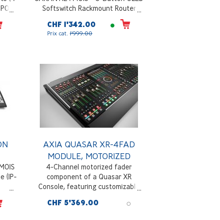
 POE,
Softswitch Rackmount Router
P.
Control Panel
CHF 1'342.00
Prix cat.
1'999.00
udio,
n par
ON
AXIA QUASAR XR-4FAD
MODULE, MOTORIZED
 MOIS
4-Channel motorized fader
e (IP-
component of a Quasar XR
Console, featuring customizable
avionics-grade user buttons
CHF 5'369.00
throughout the module, four 1.44"
TFT IPS Displays, 4x Touch-