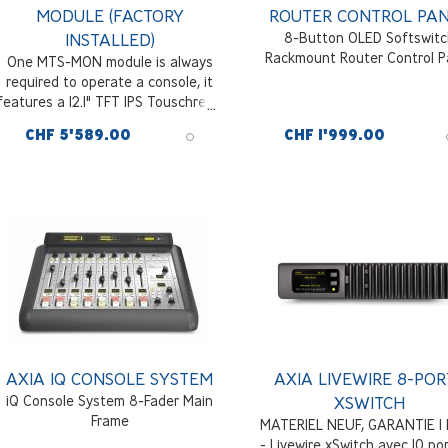
MODULE (FACTORY
ROUTER CONTROL PA
INSTALLED)
8-Button OLED Softswitc
Rackmount Router Control P
One MTS-MON module is always
required to operate a console, it
features a 12.1" TFT IPS Touschreen
display, 7x Touch-Sensitive high-
CHF 5'589.00
CHF 1'999.00
resolution optical encoders, up to
4x Banks of 8 Touch-Sensitive
RGB User Buttons, 4x Layer
buttons, dual Gigabit Ethernet,
HDMI, and USB connectivity, 1.5U
wide
AXIA IQ CONSOLE SYSTEM
AXIA LIVEWIRE 8-POR
iQ Console System 8-Fader Main
XSWITCH
Frame
MATERIEL NEUF, GARANTIE 1
- Livewire xSwitch avec 10 por