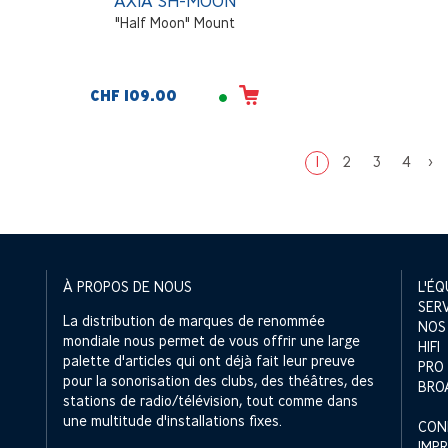
AXIA SH-MOON
"Half Moon" Mount
CHF 109.00
1
2
3
4
>
À PROPOS DE NOUS
L'ÉQ
SER
La distribution de marques de renommée
NOS
mondiale nous permet de vous offrir une large
HIFI
palette d'articles qui ont déjà fait leur preuve
PRO
pour la sonorisation des clubs, des théâtres, des
BRO
stations de radio/télévision, tout comme dans
une multitude d'installations fixes.
CON
IMP