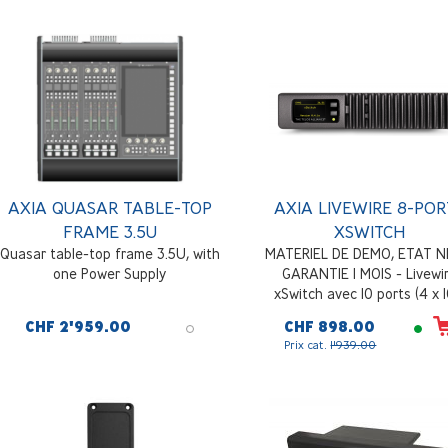
AXIA QUASAR TABLE-TOP
AXIA LIVEWIRE 8-POR
FRAME 3.5U
XSWITCH
Quasar table-top frame 3.5U, with
MATERIEL DE DEMO, ETAT N
one Power Supply
GARANTIE 1 MOIS - Livewi
xSwitch avec 10 ports (4 x 
Base-T, 4 x 100 Base-T POE,
CHF 2'959.00
CHF 898.00
GB 1000 Base-T, 2 x SFP. Ad
Prix cat.
1'939.00
aux besoins des utilisateur
Livewire IP-Audio, prêt à l'em
configuration par un seul b