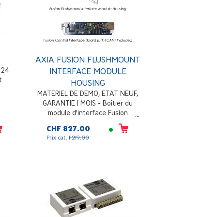
AXIA FUSION FLUSHMOUNT
 24
INTERFACE MODULE
t
HOUSING
MATERIEL DE DEMO, ETAT NEUF,
GARANTIE 1 MOIS - Boîtier du
module d'interface Fusion
FlushMount - Utilisé pour loger la
CHF 827.00
carte d'interface Fusion et conçu
Prix cat.
1'219.00
pour être installé sous le plateau -
carte ETH4CAN incluse.