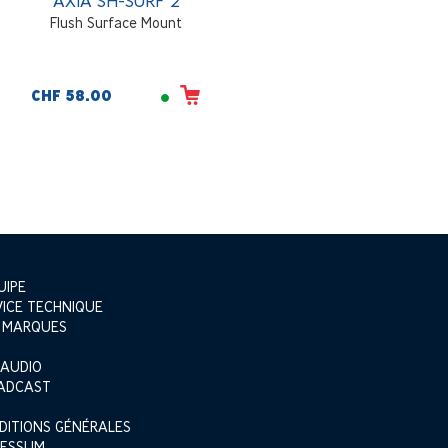
AXIA SH-SURF 2
Flush Surface Mount
CHF 58.00
UIPE
VICE TECHNIQUE
 MARQUES
 AUDIO
ADCAST
DITIONS GÉNÉRALES
RESSUM