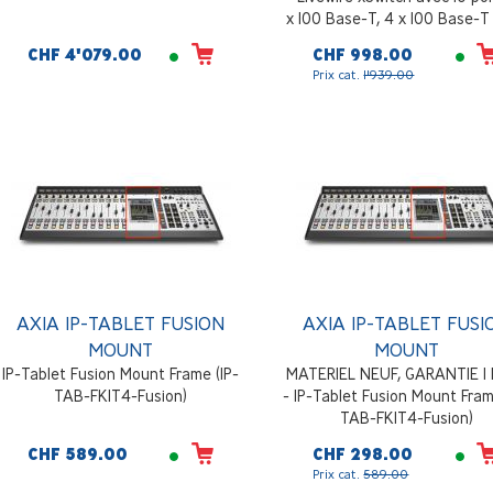
x 100 Base-T, 4 x 100 Base-T
2 x GB 1000 Base-T, 2 x SF
CHF 4'079.00
CHF 998.00
Adapté aux besoins des
Prix cat.
1'939.00
utilisateurs de Livewire IP-A
prêt à l'emploi, configuratio
un seul bouton
AXIA IP-TABLET FUSION
AXIA IP-TABLET FUSI
MOUNT
MOUNT
IP-Tablet Fusion Mount Frame (IP-
MATERIEL NEUF, GARANTIE 1
TAB-FKIT4-Fusion)
- IP-Tablet Fusion Mount Fram
TAB-FKIT4-Fusion)
CHF 589.00
CHF 298.00
Prix cat.
589.00