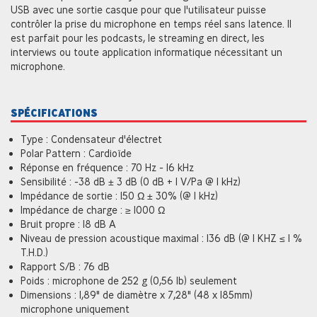
USB avec une sortie casque pour que l'utilisateur puisse
contrôler la prise du microphone en temps réel sans latence. Il
est parfait pour les podcasts, le streaming en direct, les
interviews ou toute application informatique nécessitant un
microphone.
SPÉCIFICATIONS
Type : Condensateur d'électret
Polar Pattern : Cardioïde
Réponse en fréquence : 70 Hz - 16 kHz
Sensibilité : -38 dB ± 3 dB (0 dB + 1 V/Pa @ 1 kHz)
Impédance de sortie : 150 Ω ± 30% (@ 1 kHz)
Impédance de charge : ≥ 1000 Ω
Bruit propre : 18 dB A
Niveau de pression acoustique maximal : 136 dB (@ 1 KHZ ≤ 1 %
T.H.D.)
Rapport S/B : 76 dB
Poids : microphone de 252 g (0,56 lb) seulement
Dimensions : 1,89" de diamètre x 7,28" (48 x 185mm)
microphone uniquement