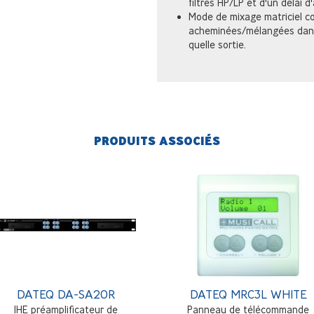
filtres HP/LP et d'un délai d
Mode de mixage matriciel c
acheminées/mélangées dans 
quelle sortie.
PRODUITS ASSOCIÉS
DATEQ DA-SA20R
DATEQ MRC3L WHITE
1HE préamplificateur de
Panneau de télécommande