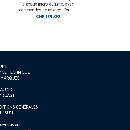
signaux micro et ligne, avec
commandes de mixage. Couleur
Gris. Connexion par câble blindé
CHF 179.00
UIPE
VICE TECHNIQUE
 MARQUES
 AUDIO
ADCAST
DITIONS GÉNÉRALES
RESSUM
ez-nous sur: