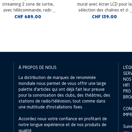
streaming 2 zone de sortie,
mural avec écran LCD pour la
avec télécommande, radio
sélection des chaînes et du
internet
volume, blanc
CHF 689.00
CHF 139.00
À PROPOS DE NOUS
L'ÉQ
SER
La distribution de marques de renommée
NOS
mondiale nous permet de vous offrir une large
HIFI
palette d'articles qui ont déjà fait leur preuve
PRO
pour la sonorisation des clubs, des théâtres, des
BRO
stations de radio/télévision, tout comme dans
une multitude d'installations fixes.
CON
IMP
Accordez nous votre confiance en profitant de
notre longue expérience et de nos produits de
Suiv
qualité