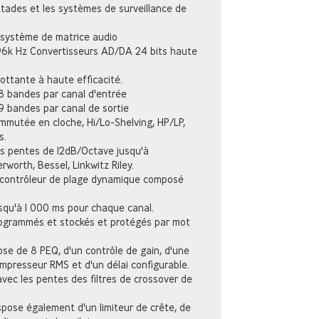
stades et les systèmes de surveillance de
 système de matrice audio
96k Hz Convertisseurs AD/DA 24 bits haute
lottante à haute efficacité.
8 bandes par canal d'entrée
9 bandes par canal de sortie
mutée en cloche, Hi/Lo-Shelving, HP/LP,
s.
es pentes de 12dB/Octave jusqu'à
worth, Bessel, Linkwitz Riley.
 contrôleur de plage dynamique composé
squ'à 1 000 ms pour chaque canal.
ogrammés et stockés et protégés par mot
se de 8 PEQ, d'un contrôle de gain, d'une
ompresseur RMS et d'un délai configurable.
vec les pentes des filtres de crossover de
pose également d'un limiteur de crête, de