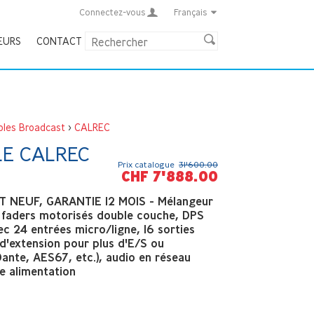
Connectez-vous
Français
EURS
CONTACT
oles Broadcast
>
CALREC
LE CALREC
Prix catalogue
31'600.00
CHF 7'888.00
 NEUF, GARANTIE 12 MOIS - Mélangeur
faders motorisés double couche, DPS
ec 24 entrées micro/ligne, 16 sorties
 d'extension pour plus d'E/S ou
Dante, AES67, etc.), audio en réseau
e alimentation