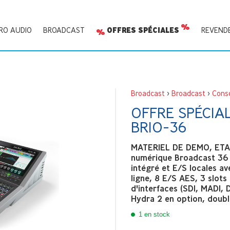
RO AUDIO
BROADCAST
OFFRES SPÉCIALES
REVEND
Broadcast
>
Broadcast
>
Cons
OFFRE SPÉCIA
BRIO-36
MATERIEL DE DEMO, ETAT
numérique Broadcast 36 
intégré et E/S locales av
ligne, 8 E/S AES, 3 slots
d'interfaces (SDI, MADI, 
Hydra 2 en option, doubl
1 en stock