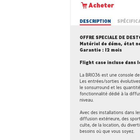
Acheter
DESCRIPTION
SPÉCIFIC
OFFRE SPECIALE DE DES
Matériel de démo, état n
Garantie : 12 mois
Flight case incluse dans 
La BRIO36 est une console de 
Les entrées/sorties évolutives
le sonsurround et les quantit
fonctionnalité dédié à la diffu
niveau.
Avec des installations dans le
diffusion extérieure, des sport
culte, de la location, du diver
besoins où que vous soyez.