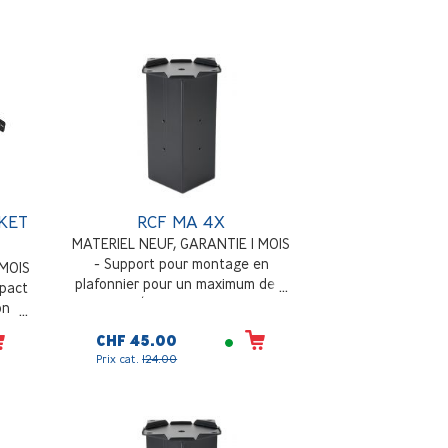
KET
RCF MA 4X
MATERIEL NEUF, GARANTIE 1 MOIS
- Support pour montage en
 MOIS
plafonnier pour un maximum de 4
pact
enceintes (MR 33T - 44T MR - MR
on
55) dans les installations en
CHF 45.00
cluster
Prix cat.
124.00