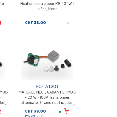
nte
Fixation murale pour MR 40TW, 1
pièce, blanc
CHF 38.00
RCF AT20T
 MOIS
MATERIEL NEUF, GARANTIE 1 MOIS
er
- 20 W / 100V Transformer
ded)
attenuator (frame not included)
CHF 39.00
Prix cat.
78.00