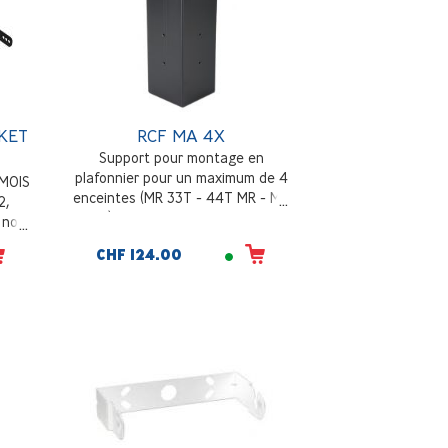
KET
RCF MA 4X
Support pour montage en
plafonnier pour un maximum de 4
 MOIS
enceintes (MR 33T - 44T MR - MR
2,
55) dans les installations en
 noir
cluster
CHF 124.00