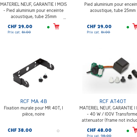
MATERIEL NEUF, GARANTIE 1 MOIS
Pied aluminium pour encei
- Pied aluminium pour enceinte
acoustique, tube 25mm
acoustique, tube 25mm
CHF 29.00
CHF 29.00
Prix cat.
81.00
Prix cat.
81.00
RCF MA 4B
RCF AT40T
Fixation murale pour MR 40T, 1
MATERIEL NEUF, GARANTIE 1
pièce, noire
- 40 W / 100V Transform
attenuator (frame not inclu
CHF 38.00
CHF 48.00
Prix cat.
98.00