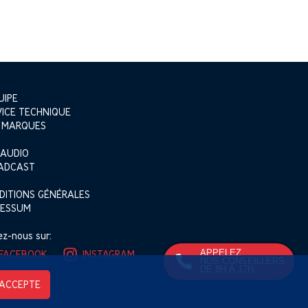
>
UIPE
VICE TECHNIQUE
 MARQUES
 AUDIO
ADCAST
DITIONS GÉNÉRALES
RESSUM
ez-nous sur:
APPELEZ
FACEBOOK
INSTAGRAM
NOS CONSEILLERS
DE 8H À 17H
’ACCEPTE