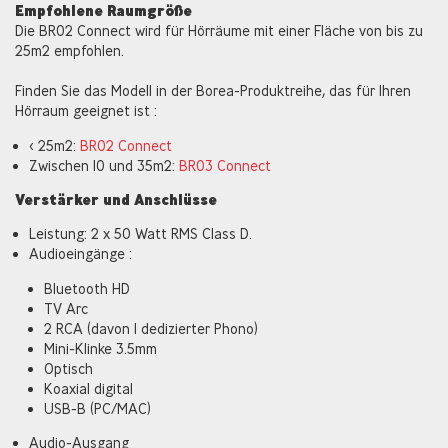
Empfohlene Raumgröße
Die BR02 Connect wird für Hörräume mit einer Fläche von bis zu
25m2 empfohlen.
Finden Sie das Modell in der Borea-Produktreihe, das für Ihren
Hörraum geeignet ist :
< 25m2:
BR02 Connect
Zwischen 10 und 35m2:
BR03 Connect
Verstärker und Anschlüsse
Leistung: 2 x 50 Watt RMS Class D.
Audioeingänge :
Bluetooth HD
TV Arc
2 RCA (davon 1 dedizierter Phono)
Mini-Klinke 3.5mm
Optisch
Koaxial digital
USB-B (PC/MAC)
Audio-Ausgang