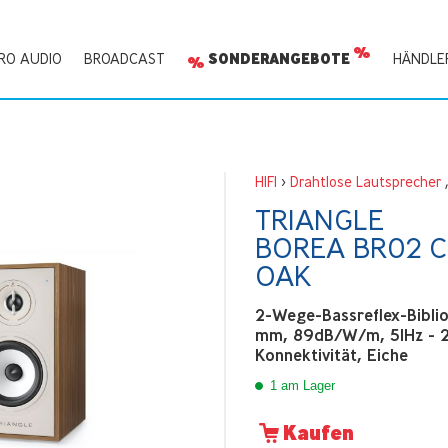
RO AUDIO
BROADCAST
SONDERANGEBOTE
HÄNDLE
HIFI
>
Drahtlose Lautsprecher
TRIANGLE
BOREA BR02 
OAK
2-Wege-Bassreflex-Biblio
mm, 89dB/W/m, 51Hz - 2
Konnektivität, Eiche
1 am Lager
Kaufen