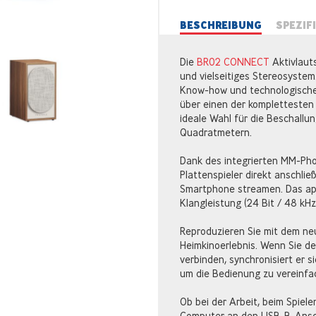
BESCHREIBUNG
SPEZIF
Die
BR02 CONNECT
Aktivlaut
und vielseitiges Stereosyste
Know-how und technologische
über einen der komplettesten 
ideale Wahl für die Beschallu
Quadratmetern.
Dank des integrierten MM-Pho
Plattenspieler direkt anschlie
Smartphone streamen. Das ap
Klangleistung (24 Bit / 48 kHz
Reproduzieren Sie mit dem n
Heimkinoerlebnis. Wenn Sie d
verbinden, synchronisiert er s
um die Bedienung zu vereinfa
Ob bei der Arbeit, beim Spiele
Computer an den USB-B-Anschl