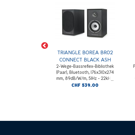
E BOREA BR02
TRIANGLE BOREA BR02
T LIGHT OAK
CONNECT BLACK ASH
sreflex-Bibliothek
2-Wege-Bassreflex-Bibliothek
etooth, 176x310x274
(Paar), Bluetooth, 176x310x274
/m, 51Hz - 22kHz,
mm, 89dB/W/m, 51Hz - 22kHz,
C- und USB-B-
HDMI ARC- und USB-B-
F 539.00
CHF 539.00
ität, helle Eiche
Konnektivität, Asche schwarz