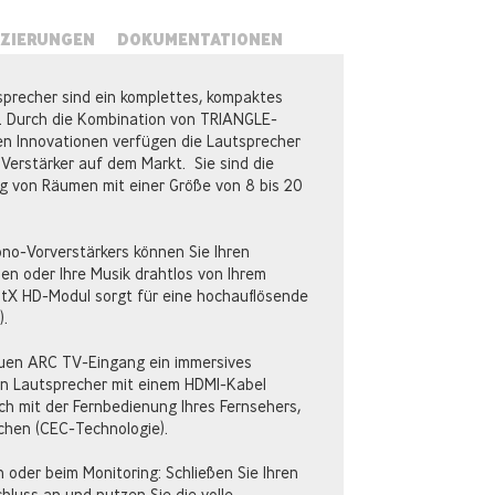
IZIERUNGEN
DOKUMENTATIONEN
sprecher sind ein komplettes, kompaktes
m. Durch die Kombination von TRIANGLE-
n Innovationen verfügen die Lautsprecher
Verstärker auf dem Markt. Sie sind die
ng von Räumen mit einer Größe von 8 bis 20
no-Vorverstärkers können Sie Ihren
ßen oder Ihre Musik drahtlos von Ihrem
tX HD-Modul sorgt für eine hochauflösende
).
euen ARC TV-Eingang ein immersives
en Lautsprecher mit einem HDMI-Kabel
ich mit der Fernbedienung Ihres Fernsehers,
chen (CEC-Technologie).
n oder beim Monitoring: Schließen Sie Ihren
uss an und nutzen Sie die volle