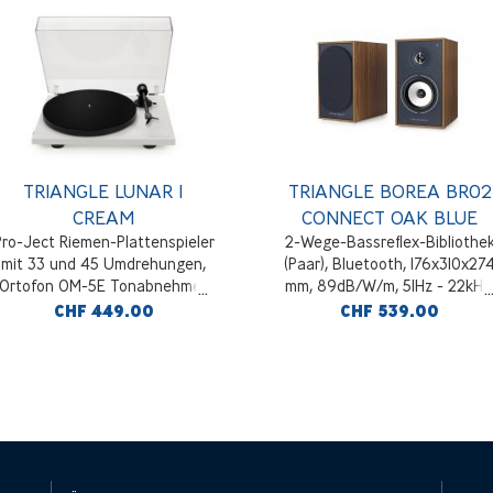
TRIANGLE LUNAR 1
TRIANGLE BOREA BR02
CREAM
CONNECT OAK BLUE
Pro-Ject Riemen-Plattenspieler
2-Wege-Bassreflex-Bibliothe
mit 33 und 45 Umdrehungen,
(Paar), Bluetooth, 176x310x27
Ortofon OM-5E Tonabnehmer,
mm, 89dB/W/m, 51Hz - 22kHz
Creme
HDMI ARC- und USB-B-
CHF 449.00
CHF 539.00
Konnektivität, Eiche und Blau