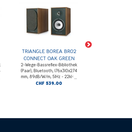
TRIANGLE BOREA BR02
TRIANGLE BO
CONNECT OAK GREEN
CONNECT 
k
2-Wege-Bassreflex-Bibliothek
2-Wege-Bassreflex
4
(Paar), Bluetooth, 176x310x274
(Paar), Bluetooth,
,
mm, 89dB/W/m, 51Hz - 22kHz,
mm, 89dB/W/m, 51
HDMI ARC- und USB-B-
HDMI ARC- un
CHF 539.00
CHF 539
Konnektivität, Eiche und Grüner
Konnektivität, 
Wald