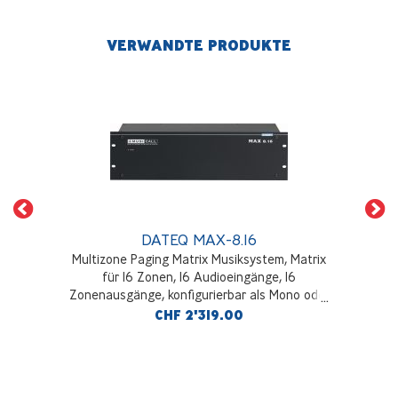
VERWANDTE PRODUKTE
DATEQ MAX-8.16
Multizone Paging Matrix Musiksystem, Matrix
für 16 Zonen, 16 Audioeingänge, 16
Zonenausgänge, konfigurierbar als Mono oder
Stereo, Anschluss für 2 Paging-Panels MPC16A,
CHF 2'319.00
inkl. vierfachem DAB+ / FM Tuner mit 50
Presets + WEB-Radio