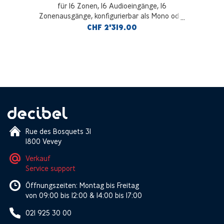
für 16 Zonen, 16 Audioeingänge, 16
Zonenausgänge, konfigurierbar als Mono oder
Stereo, Anschluss für 2 Paging-Panels MPC16A,
CHF 2'319.00
inkl. vierfachem DAB+ / FM Tuner mit 50
Presets + WEB-Radio
Rue des Bosquets 31
1800 Vevey
Verkauf
Service support
Öffnungszeiten: Montag bis Freitag
von 09:00 bis 12:00 & 14:00 bis 17:00
021 925 30 00