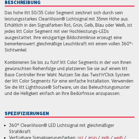
BESCHREIBUNG
Das hohe litt 50/35 Color Segment zeichnet sich durch sein
leistungsstarkes CleanVision® Lichtsignal mit 35mm Höhe aus.
Erhältlich in den Signalfarben Rot, Grün, Gelb, Blau oder Weiß, ist
jedes litt Color Segment mit vier Hochleistungs-LEDs
ausgestattet. Ihre einzigartige Bildschirmlinse erzeugt eine
bemerkenswert gleichmäßige Leuchtkraft mit einem vollen 360°-
Sichtwinkel.
Kombinieren Sie bis zu fünf litt Color Segments in der von Ihnen
gewünschten Reihenfolge und platzieren Sie sie auf einem litt
Base Controller Ihrer Wahl. Nutzen Sie das Twist'n'Click System
der litt Color Segments für eine einfache Installation. Verwenden
Sie die litt Lighthouse® Software, um das Beleuchtungsmuster
und die Helligkeit einfach an Ihre Bedürfnisse anzupassen.
SPEZIFIZIERUNGEN
360° CleanVision® LED Lichtsignal mit gleichmäßiger
Strahlkraft
Verfügbare Signalisierungsfarben:
rot
/
grün
/
gelb
/
weiß
/