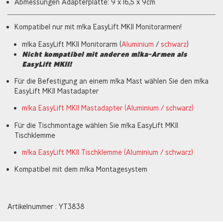
Abmessungen Adapterplatte: 9 x 16,5 x 9cm
Kompatibel nur mit m!ka EasyLift MKII Monitorarmen!
m!ka EasyLift MKII Monitorarm (
Aluminium
/
schwarz
)
Nicht kompatibel mit anderen m!ka-Armen als
EasyLift MKII!
Für die Befestigung an einem m!ka Mast wählen Sie den m!ka
EasyLift MKII Mastadapter
m!ka EasyLift MKII Mastadapter (Aluminium / schwarz)
Für die Tischmontage wählen Sie m!ka EasyLift MKII
Tischklemme
m!ka EasyLift MKII Tischklemme (Aluminium / schwarz)
Kompatibel mit dem m!ka Montagesystem
Artikelnummer : YT3838