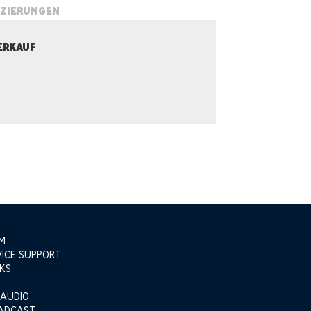
IZIERUNGEN
ERKAUF
M
VICE SUPPORT
KS
 AUDIO
ADCAST