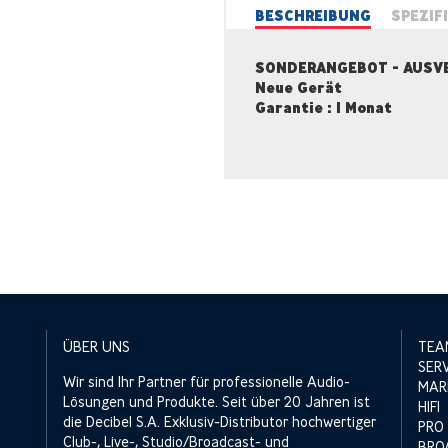
BESCHREIBUNG
SPEZIF
SONDERANGEBOT - AUSV
Neue Gerät
Garantie : 1 Monat
ÜBER UNS
TEA
SER
Wir sind Ihr Partner für professionelle Audio-
MAR
Lösungen und Produkte. Seit über 20 Jahren ist
HIFI
die Decibel S.A. Exklusiv-Distributor hochwertiger
PRO
Club-, Live-, Studio/Broadcast- und
BRO