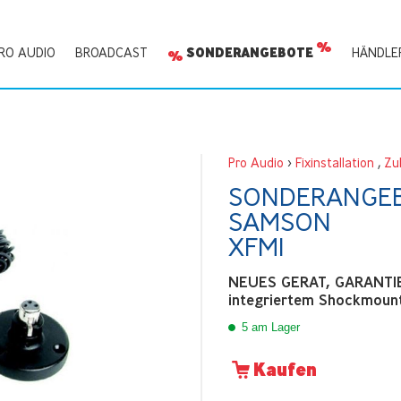
RO AUDIO
BROADCAST
SONDERANGEBOTE
HÄNDLE
Pro Audio
>
Fixinstallation
,
Zu
SONDERANGE
SAMSON
XFM1
NEUES GERAT, GARANTIE 
integriertem Shockmount
5 am Lager
Kaufen