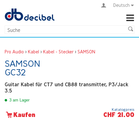
Deutsch
Pro Audio
>
Kabel
>
Kabel - Stecker
>
SAMSON
SAMSON
GC32
Guitar Kabel für CT7 und CB88 transmitter, P3/Jack
3.5
3 am Lager
Katalogpreis
CHF 21.00
Kaufen