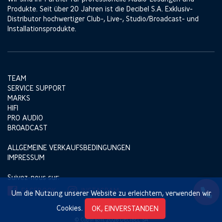
Produkte. Seit über 20 Jahren ist die Decibel S.A. Exklusiv-
Distributor hochwertiger Club-, Live-, Studio/Broadcast- und
Installationsprodukte.
TEAM
SERVICE SUPPORT
MARKS
HIFI
PRO AUDIO
BROADCAST
ALLGEMEINE VERKAUFSBEDINGUNGEN
IMPRESSUM
Suivez-nous sur:
FACEBOOK
INSTAGRAM
Um die Nutzung unserer Website zu erleichtern, verwenden wir
Cookies.
OK, EINVERSTANDEN
© Copyright 2026 DECIBEL SA