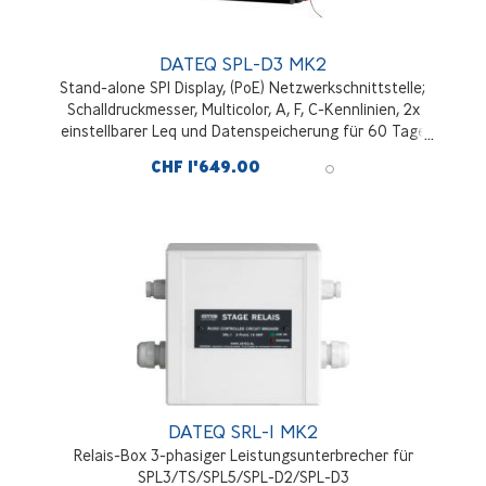
DATEQ SPL-D3 MK2
Stand-alone SPl Display, (PoE) Netzwerkschnittstelle;
Schalldruckmesser, Multicolor, A, F, C-Kennlinien, 2x
einstellbarer Leq und Datenspeicherung für 60 Tage
gem. Klasse. II. Kann auch mit SPL-5TS MK2 und SPL-6
CHF 1'649.00
verwendet werden
DATEQ SRL-1 MK2
Relais-Box 3-phasiger Leistungsunterbrecher für
SPL3/TS/SPL5/SPL-D2/SPL-D3