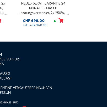
, 2x
NEUES GERAT, GARANTIE 24
l,
MONATE - Class D
0Hz,
Leistungsverstärker, 2x 250W, 2
Eingänge pro Kanal, Frequenzgang
CHF 698.00
warz
40Hz - 16000Hz, Wechsel- und
Kat. Preis
1'878.00
Gleichstromversorgung, schwarz
M
VICE SUPPORT
KS
 AUDIO
ADCAST
GEMEINE VERKAUFSBEDINGUNGEN
RESSUM
ez-nous sur: