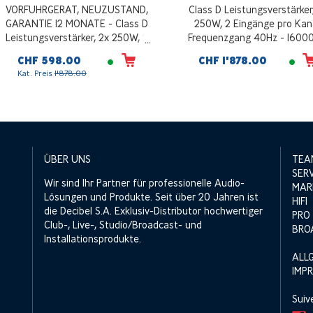
VORFUHRGERAT, NEUZUSTAND,
Class D Leistungsverstärker
GARANTIE 12 MONATE - Class D
250W, 2 Eingänge pro Kana
Leistungsverstärker, 2x 250W, 2
Frequenzgang 40Hz - 1600
Eingänge pro Kanal, Frequenzgang
Wechsel- und
CHF 598.00
CHF 1'878.00
40Hz - 16000Hz, Wechsel- und
Gleichstromversorgung, sch
Kat. Preis
1'878.00
Gleichstromversorgung, schwarz
ÜBER UNS
TEA
SER
Wir sind Ihr Partner für professionelle Audio-
MAR
Lösungen und Produkte. Seit über 20 Jahren ist
HIFI
die Decibel S.A. Exklusiv-Distributor hochwertiger
PRO
Club-, Live-, Studio/Broadcast- und
BRO
Installationsprodukte.
ALL
IMP
Suiv