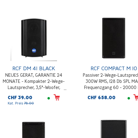
RCF DM 41 BLACK
RCF COMPACT M 10
NEUES GERAT, GARANTIE 24
Passiver 2-Wege-Lautsprec
MONATE - Kompakter 2-Wege-
300W RMS, 128 Db SPL MA
Lautsprecher, 3,5"-Woofer,
Frequenzgang 60 - 20000 
Leistung umschaltbar,
Horn mit konstanter Richtwi
CHF 39.00
CHF 658.00
Empfindlichkeit 87 dB, IP 55,
90°x70°, 17 Kg, schwarz
Kat. Preis
78.00
Schwarz (RAL 9005)