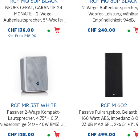
RCF MQ 80P BLACK
RCF MQ 80P BLACK
NEUES GERAT, GARANTIE 24
2-Wege-Außenlautsprecher,
MONATE - 2-Wege-
Woofer, Leistung wählbar
Außenlautsprecher, 5"-Woofer,
Empfindlichkeit 94dB,
Leistung wählbar, Empfindlichkeit
Frequenzgang 100Hz - 2000
CHF 136.00
CHF 248.00
94dB, Frequenzgang 100Hz -
IP55, Schwarz
Kat. Preis
248.00
20000Hz, IP55, Schwarz
RCF MR 33T WHITE
RCF M 602
Passiver 2-Wege Kompakt-
Passive Fullrangebox, Belastb
Lautsprecher, 4.75" + 0.5",
160 Watt AES, Impedanz 8 
Niederohmige (4Ω - 40W RMS) und
123 dB MAX SPL, 2x6.5" + 1", 
100V Anwendungen, 110° x 100°
90° Abstrahlung, Schwar
CHF 128.00
CHF 499.00
Abstrahlung, Inkl. Wandhalterung,