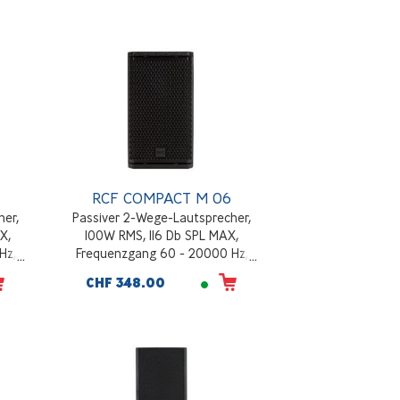
schwarz
RCF COMPACT M 06
her,
Passiver 2-Wege-Lautsprecher,
X,
100W RMS, 116 Db SPL MAX,
Hz,
Frequenzgang 60 - 20000 Hz,
rkung
Horn mit konstanter Richtwirkung
CHF 348.00
120°x80°, 5.5 Kg, Schwarz