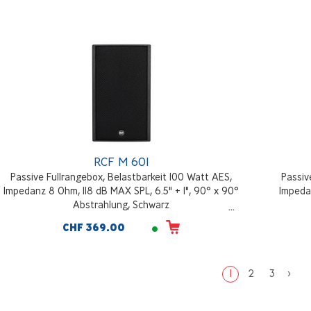
Gewicht: 2,2 Kg, Weiss
RCF M 601
Passive Fullrangebox, Belastbarkeit 100 Watt AES,
Passiv
Impedanz 8 Ohm, 118 dB MAX SPL, 6.5" + 1", 90° x 90°
Impedan
Abstrahlung, Schwarz
CHF 369.00
1
2
3
>