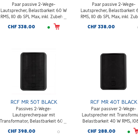
Paar passive 2-Wege-
Paar passive 2-Wege-
Lautsprecher, Belastbarkeit 60 W
Lautsprecher, Belastbarkeit
RMS, 110 db SPL Max, inkl. Zubehör
RMS, 110 db SPL Max, inkl. Zu
zur Wandmontage, weiss
zur Wandmontage, schwa
CHF 338.00
CHF 338.00
RCF MR 50T BLACK
RCF MR 40T BLACK
Passives 2-Wege-
Paar passiver 2-Wege-
Lautsprecherpaar mit
Lautsprecher mit Transforma
Transformator, Belastbarkeit 60 W
Belastbarkeit 40 W RMS, 10
RMS, 110 db SPL max, inkl. Zubehör
SPL max, inkl. Zubehör zu
CHF 398.00
CHF 288.00
zur Wandmontage, schwarz
Wandmontage, schwarz