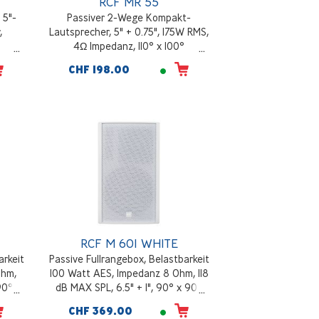
RCF MR 55
 5"-
Passiver 2-Wege Kompakt-
,
Lautsprecher, 5" + 0.75", 175W RMS,
4Ω Impedanz, 110° x 100°
0Hz,
Abstrahlung, Inkl. Wandhalterung,
CHF 198.00
Gewicht: 3,9 Kg, Schwarz
RCF M 601 WHITE
arkeit
Passive Fullrangebox, Belastbarkeit
Ohm,
100 Watt AES, Impedanz 8 Ohm, 118
90° x
dB MAX SPL, 6.5" + 1", 90° x 90°
z
Abstrahlung, Weiss
CHF 369.00