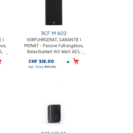
RCF M 602
 1
VORFUHRGERAT, GARANTIE 1
box,
MONAT - Passive Fullrangebox,
S,
Belastbarkeit 160 Watt AES,
 SPL,
Impedanz 8 Ohm, 123 dB MAX SPL,
CHF 218.00
ung,
2x6.5" + 1", 90° x 90° Abstrahlung,
Kat. Preis
499.00
Schwarz