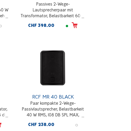
Passives 2-Wege-
 60 W
Lautsprecherpaar mit
behör
Transformator, Belastbarkeit 60 W
rz
RMS, 110 db SPL max, inkl. Zubehör
CHF 398.00
zur Wandmontage, weiß
RCF MR 40 BLACK
Paar kompakte 2-Wege-
tor,
Passivlautsprecher, Belastbarkeit
8 db
40 W RMS, 108 DB SPL MAX,
r
Frequenzgang 70 - 20000 Hz, inkl.
CHF 238.00
Zubehör zur Wandmontage,