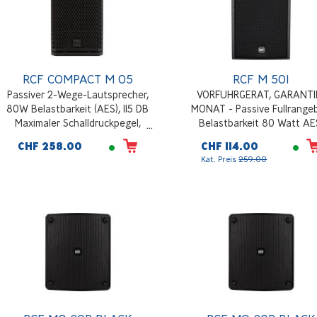
RCF COMPACT M 05
RCF M 501
Passiver 2-Wege-Lautsprecher,
VORFUHRGERAT, GARANTIE
80W Belastbarkeit (AES), 115 DB
MONAT - Passive Fullrange
Maximaler Schalldruckpegel,
Belastbarkeit 80 Watt AE
Frequenzgang 70 - 20000 Hz,
Impedanz 8 Ohm, 112 dB MAX
CHF 258.00
CHF 114.00
120°x80°, 4.2 Kg, Schwarz
5.5" + 1", 90° x 90° Abstrahl
Kat. Preis
259.00
Schwarz