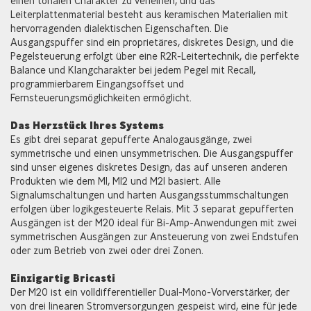
einen tonalen Charakter zu verleihen, und das
Leiterplattenmaterial besteht aus keramischen Materialien mit
hervorragenden dialektischen Eigenschaften. Die
Ausgangspuffer sind ein proprietäres, diskretes Design, und die
Pegelsteuerung erfolgt über eine R2R-Leitertechnik, die perfekte
Balance und Klangcharakter bei jedem Pegel mit Recall,
programmierbarem Eingangsoffset und
Fernsteuerungsmöglichkeiten ermöglicht.
Das Herzstück Ihres Systems
Es gibt drei separat gepufferte Analogausgänge, zwei
symmetrische und einen unsymmetrischen. Die Ausgangspuffer
sind unser eigenes diskretes Design, das auf unseren anderen
Produkten wie dem M1, M12 und M21 basiert. Alle
Signalumschaltungen und harten Ausgangsstummschaltungen
erfolgen über logikgesteuerte Relais. Mit 3 separat gepufferten
Ausgängen ist der M20 ideal für Bi-Amp-Anwendungen mit zwei
symmetrischen Ausgängen zur Ansteuerung von zwei Endstufen
oder zum Betrieb von zwei oder drei Zonen.
Einzigartig Bricasti
Der M20 ist ein volldifferentieller Dual-Mono-Vorverstärker, der
von drei linearen Stromversorgungen gespeist wird, eine für jede